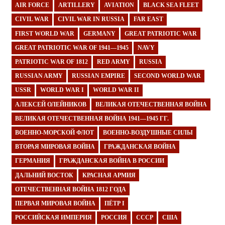
AIR FORCE
ARTILLERY
AVIATION
BLACK SEA FLEET
CIVIL WAR
CIVIL WAR IN RUSSIA
FAR EAST
FIRST WORLD WAR
GERMANY
GREAT PATRIOTIC WAR
GREAT PATRIOTIC WAR OF 1941—1945
NAVY
PATRIOTIC WAR OF 1812
RED ARMY
RUSSIA
RUSSIAN ARMY
RUSSIAN EMPIRE
SECOND WORLD WAR
USSR
WORLD WAR I
WORLD WAR II
АЛЕКСЕЙ ОЛЕЙНИКОВ
ВЕЛИКАЯ ОТЕЧЕСТВЕННАЯ ВОЙНА
ВЕЛИКАЯ ОТЕЧЕСТВЕННАЯ ВОЙНА 1941—1945 ГГ.
ВОЕННО-МОРСКОЙ ФЛОТ
ВОЕННО-ВОЗДУШНЫЕ СИЛЫ
ВТОРАЯ МИРОВАЯ ВОЙНА
ГРАЖДАНСКАЯ ВОЙНА
ГЕРМАНИЯ
ГРАЖДАНСКАЯ ВОЙНА В РОССИИ
ДАЛЬНИЙ ВОСТОК
КРАСНАЯ АРМИЯ
ОТЕЧЕСТВЕННАЯ ВОЙНА 1812 ГОДА
ПЕРВАЯ МИРОВАЯ ВОЙНА
ПЁТР I
РОССИЙСКАЯ ИМПЕРИЯ
РОССИЯ
СССР
США