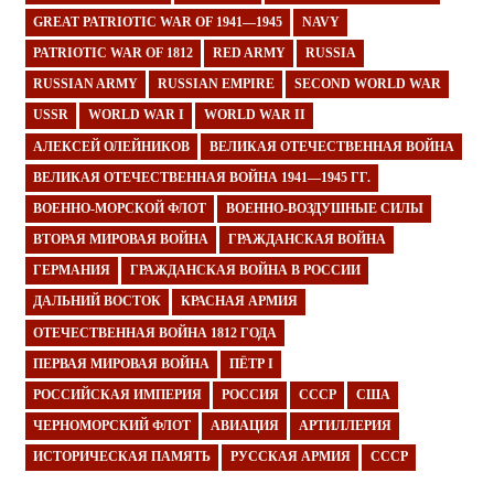
GREAT PATRIOTIC WAR OF 1941—1945
NAVY
PATRIOTIC WAR OF 1812
RED ARMY
RUSSIA
RUSSIAN ARMY
RUSSIAN EMPIRE
SECOND WORLD WAR
USSR
WORLD WAR I
WORLD WAR II
АЛЕКСЕЙ ОЛЕЙНИКОВ
ВЕЛИКАЯ ОТЕЧЕСТВЕННАЯ ВОЙНА
ВЕЛИКАЯ ОТЕЧЕСТВЕННАЯ ВОЙНА 1941—1945 ГГ.
ВОЕННО-МОРСКОЙ ФЛОТ
ВОЕННО-ВОЗДУШНЫЕ СИЛЫ
ВТОРАЯ МИРОВАЯ ВОЙНА
ГРАЖДАНСКАЯ ВОЙНА
ГЕРМАНИЯ
ГРАЖДАНСКАЯ ВОЙНА В РОССИИ
ДАЛЬНИЙ ВОСТОК
КРАСНАЯ АРМИЯ
ОТЕЧЕСТВЕННАЯ ВОЙНА 1812 ГОДА
ПЕРВАЯ МИРОВАЯ ВОЙНА
ПЁТР I
РОССИЙСКАЯ ИМПЕРИЯ
РОССИЯ
СССР
США
ЧЕРНОМОРСКИЙ ФЛОТ
АВИАЦИЯ
АРТИЛЛЕРИЯ
ИСТОРИЧЕСКАЯ ПАМЯТЬ
РУССКАЯ АРМИЯ
СССР