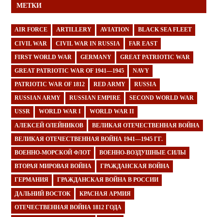
МЕТКИ
AIR FORCE
ARTILLERY
AVIATION
BLACK SEA FLEET
CIVIL WAR
CIVIL WAR IN RUSSIA
FAR EAST
FIRST WORLD WAR
GERMANY
GREAT PATRIOTIC WAR
GREAT PATRIOTIC WAR OF 1941—1945
NAVY
PATRIOTIC WAR OF 1812
RED ARMY
RUSSIA
RUSSIAN ARMY
RUSSIAN EMPIRE
SECOND WORLD WAR
USSR
WORLD WAR I
WORLD WAR II
АЛЕКСЕЙ ОЛЕЙНИКОВ
ВЕЛИКАЯ ОТЕЧЕСТВЕННАЯ ВОЙНА
ВЕЛИКАЯ ОТЕЧЕСТВЕННАЯ ВОЙНА 1941—1945 ГГ.
ВОЕННО-МОРСКОЙ ФЛОТ
ВОЕННО-ВОЗДУШНЫЕ СИЛЫ
ВТОРАЯ МИРОВАЯ ВОЙНА
ГРАЖДАНСКАЯ ВОЙНА
ГЕРМАНИЯ
ГРАЖДАНСКАЯ ВОЙНА В РОССИИ
ДАЛЬНИЙ ВОСТОК
КРАСНАЯ АРМИЯ
ОТЕЧЕСТВЕННАЯ ВОЙНА 1812 ГОДА