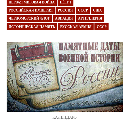
ПЕРВАЯ МИРОВАЯ ВОЙНА
ПЁТР I
РОССИЙСКАЯ ИМПЕРИЯ
РОССИЯ
СССР
США
ЧЕРНОМОРСКИЙ ФЛОТ
АВИАЦИЯ
АРТИЛЛЕРИЯ
ИСТОРИЧЕСКАЯ ПАМЯТЬ
РУССКАЯ АРМИЯ
СССР
КАЛЕНДАРЬ