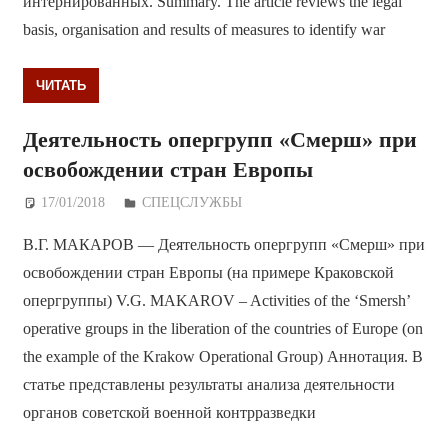
интернированных. Summary. The article reviews the legal
basis, organisation and results of measures to identify war
ЧИТАТЬ
Деятельность опергрупп «Смерш» при
освобождении стран Европы
17/01/2018
Дежурный по Редакции
СПЕЦСЛУЖБЫ
В.Г. МАКАРОВ — Деятельность опергрупп «Смерш» при
освобождении стран Европы (на примере Краковской
опергруппы) V.G. MAKAROV – Activities of the ‘Smersh’
operative groups in the liberation of the countries of Europe (on
the example of the Krakow Operational Group) Аннотация. В
статье представлены результаты анализа деятельности
органов советской военной контрразведки