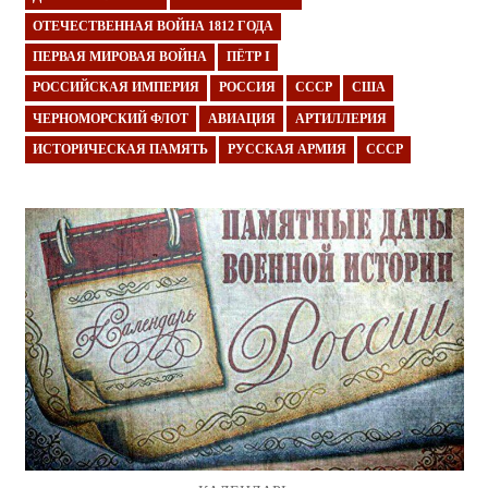
ОТЕЧЕСТВЕННАЯ ВОЙНА 1812 ГОДА
ПЕРВАЯ МИРОВАЯ ВОЙНА
ПЁТР I
РОССИЙСКАЯ ИМПЕРИЯ
РОССИЯ
СССР
США
ЧЕРНОМОРСКИЙ ФЛОТ
АВИАЦИЯ
АРТИЛЛЕРИЯ
ИСТОРИЧЕСКАЯ ПАМЯТЬ
РУССКАЯ АРМИЯ
СССР