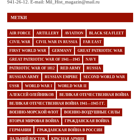
941-26-12. E-mail: Mil_Hist_magazin@mail.ru
МЕТКИ
AIR FORCE
ARTILLERY
AVIATION
BLACK SEA FLEET
CIVIL WAR
CIVIL WAR IN RUSSIA
FAR EAST
FIRST WORLD WAR
GERMANY
GREAT PATRIOTIC WAR
GREAT PATRIOTIC WAR OF 1941—1945
NAVY
PATRIOTIC WAR OF 1812
RED ARMY
RUSSIA
RUSSIAN ARMY
RUSSIAN EMPIRE
SECOND WORLD WAR
USSR
WORLD WAR I
WORLD WAR II
АЛЕКСЕЙ ОЛЕЙНИКОВ
ВЕЛИКАЯ ОТЕЧЕСТВЕННАЯ ВОЙНА
ВЕЛИКАЯ ОТЕЧЕСТВЕННАЯ ВОЙНА 1941—1945 ГГ.
ВОЕННО-МОРСКОЙ ФЛОТ
ВОЕННО-ВОЗДУШНЫЕ СИЛЫ
ВТОРАЯ МИРОВАЯ ВОЙНА
ГРАЖДАНСКАЯ ВОЙНА
ГЕРМАНИЯ
ГРАЖДАНСКАЯ ВОЙНА В РОССИИ
ДАЛЬНИЙ ВОСТОК
КРАСНАЯ АРМИЯ