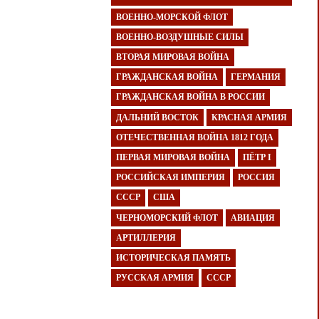
ВОЕННО-МОРСКОЙ ФЛОТ
ВОЕННО-ВОЗДУШНЫЕ СИЛЫ
ВТОРАЯ МИРОВАЯ ВОЙНА
ГРАЖДАНСКАЯ ВОЙНА
ГЕРМАНИЯ
ГРАЖДАНСКАЯ ВОЙНА В РОССИИ
ДАЛЬНИЙ ВОСТОК
КРАСНАЯ АРМИЯ
ОТЕЧЕСТВЕННАЯ ВОЙНА 1812 ГОДА
ПЕРВАЯ МИРОВАЯ ВОЙНА
ПЁТР I
РОССИЙСКАЯ ИМПЕРИЯ
РОССИЯ
СССР
США
ЧЕРНОМОРСКИЙ ФЛОТ
АВИАЦИЯ
АРТИЛЛЕРИЯ
ИСТОРИЧЕСКАЯ ПАМЯТЬ
РУССКАЯ АРМИЯ
СССР