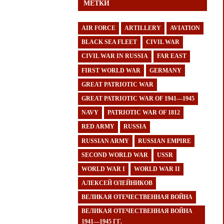
МЕТКИ
AIR FORCE
ARTILLERY
AVIATION
BLACK SEA FLEET
CIVIL WAR
CIVIL WAR IN RUSSIA
FAR EAST
FIRST WORLD WAR
GERMANY
GREAT PATRIOTIC WAR
GREAT PATRIOTIC WAR OF 1941—1945
NAVY
PATRIOTIC WAR OF 1812
RED ARMY
RUSSIA
RUSSIAN ARMY
RUSSIAN EMPIRE
SECOND WORLD WAR
USSR
WORLD WAR I
WORLD WAR II
АЛЕКСЕЙ ОЛЕЙНИКОВ
ВЕЛИКАЯ ОТЕЧЕСТВЕННАЯ ВОЙНА
ВЕЛИКАЯ ОТЕЧЕСТВЕННАЯ ВОЙНА
1941—1945 ГГ.