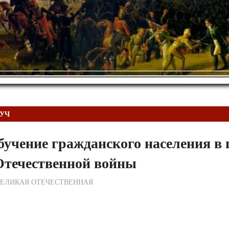
БУЧ
бучение гражданского населения в 
Отечественной войны
ежурный по Редакции
ВЕЛИКАЯ ОТЕЧЕСТВЕННАЯ