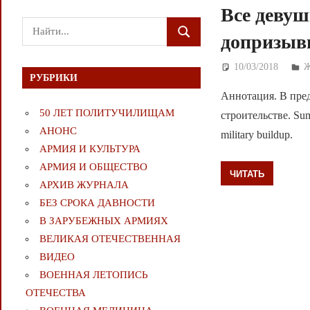
Все девуш
Поиск
допризыв
ПОИСК
для:
10/03/2018
Д
РУБРИКИ
Аннотация. В пред
50 ЛЕТ ПОЛИТУЧИЛИЩАМ
строительстве. Summ
АНОНС
military buildup.
АРМИЯ И КУЛЬТУРА
АРМИЯ И ОБЩЕСТВО
ЧИТАТЬ
АРХИВ ЖУРНАЛА
БЕЗ СРОКА ДАВНОСТИ
В ЗАРУБЕЖНЫХ АРМИЯХ
ВЕЛИКАЯ ОТЕЧЕСТВЕННАЯ
ВИДЕО
ВОЕННАЯ ЛЕТОПИСЬ
ОТЕЧЕСТВА