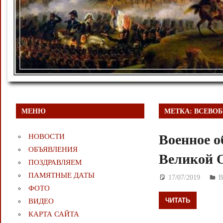
МЕНЮ
МЕТКА:
ВСЕВО
Военное о
НОВОСТИ
ОБЪЯВЛЕНИЯ
Великой 
ПОЗДРАВЛЯЕМ
ПАМЯТНЫЕ ДАТЫ
17/07/2019
Д
ФОТО
ЧИТАТЬ
ВИДЕО
КАРТА САЙТА