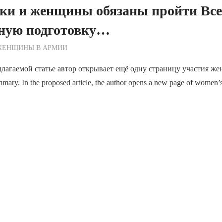
ки и женщины обязаны пройти Все
ную подготовку…
ежурный по Редакции
ЖЕНЩИНЫ В АРМИИ
лагаемой статье автор открывает ещё одну страницу участия ж
ary. In the proposed article, the author opens a new page of women’s 