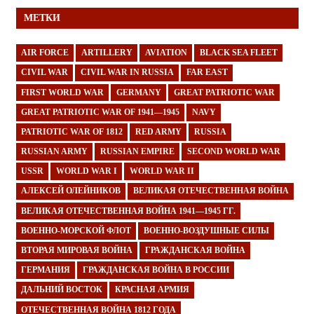
МЕТКИ
AIR FORCE
ARTILLERY
AVIATION
BLACK SEA FLEET
CIVIL WAR
CIVIL WAR IN RUSSIA
FAR EAST
FIRST WORLD WAR
GERMANY
GREAT PATRIOTIC WAR
GREAT PATRIOTIC WAR OF 1941—1945
NAVY
PATRIOTIC WAR OF 1812
RED ARMY
RUSSIA
RUSSIAN ARMY
RUSSIAN EMPIRE
SECOND WORLD WAR
USSR
WORLD WAR I
WORLD WAR II
АЛЕКСЕЙ ОЛЕЙНИКОВ
ВЕЛИКАЯ ОТЕЧЕСТВЕННАЯ ВОЙНА
ВЕЛИКАЯ ОТЕЧЕСТВЕННАЯ ВОЙНА 1941—1945 ГГ.
ВОЕННО-МОРСКОЙ ФЛОТ
ВОЕННО-ВОЗДУШНЫЕ СИЛЫ
ВТОРАЯ МИРОВАЯ ВОЙНА
ГРАЖДАНСКАЯ ВОЙНА
ГЕРМАНИЯ
ГРАЖДАНСКАЯ ВОЙНА В РОССИИ
ДАЛЬНИЙ ВОСТОК
КРАСНАЯ АРМИЯ
ОТЕЧЕСТВЕННАЯ ВОЙНА 1812 ГОДА