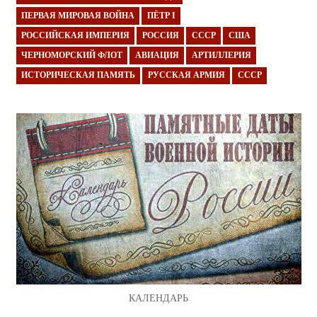
ПЕРВАЯ МИРОВАЯ ВОЙНА
ПЁТР I
РОССИЙСКАЯ ИМПЕРИЯ
РОССИЯ
СССР
США
ЧЕРНОМОРСКИЙ ФЛОТ
АВИАЦИЯ
АРТИЛЛЕРИЯ
ИСТОРИЧЕСКАЯ ПАМЯТЬ
РУССКАЯ АРМИЯ
СССР
КАЛЕНДАРЬ