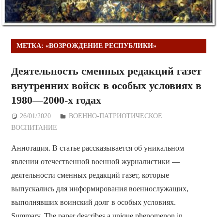
МЕТКА:
«ВОЗРОЖДЕНИЕ РЕСПУБЛИКИ»
Деятельность сменных редакций газет
внутренних войск в особых условиях в
1980—2000-х годах
26/01/2020
Дежурный по Редакции
ВОЕННО-ПАТРИОТИЧЕСКОЕ
ВОСПИТАНИЕ
Аннотация. В статье рассказывается об уникальном
явлении отечественной военной журналистики —
деятельности сменных редакций газет, которые
выпускались для информирования военнослужащих,
выполнявших воинский долг в особых условиях.
Summary. The paper describes a unique phenomenon in