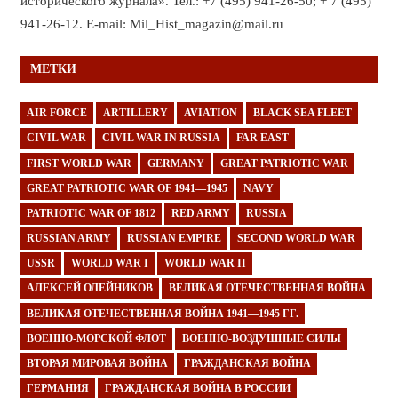
исторического журнала». Тел.: +7 (495) 941-26-50; + 7 (495)
941-26-12. E-mail: Mil_Hist_magazin@mail.ru
МЕТКИ
AIR FORCE
ARTILLERY
AVIATION
BLACK SEA FLEET
CIVIL WAR
CIVIL WAR IN RUSSIA
FAR EAST
FIRST WORLD WAR
GERMANY
GREAT PATRIOTIC WAR
GREAT PATRIOTIC WAR OF 1941—1945
NAVY
PATRIOTIC WAR OF 1812
RED ARMY
RUSSIA
RUSSIAN ARMY
RUSSIAN EMPIRE
SECOND WORLD WAR
USSR
WORLD WAR I
WORLD WAR II
АЛЕКСЕЙ ОЛЕЙНИКОВ
ВЕЛИКАЯ ОТЕЧЕСТВЕННАЯ ВОЙНА
ВЕЛИКАЯ ОТЕЧЕСТВЕННАЯ ВОЙНА 1941—1945 ГГ.
ВОЕННО-МОРСКОЙ ФЛОТ
ВОЕННО-ВОЗДУШНЫЕ СИЛЫ
ВТОРАЯ МИРОВАЯ ВОЙНА
ГРАЖДАНСКАЯ ВОЙНА
ГЕРМАНИЯ
ГРАЖДАНСКАЯ ВОЙНА В РОССИИ