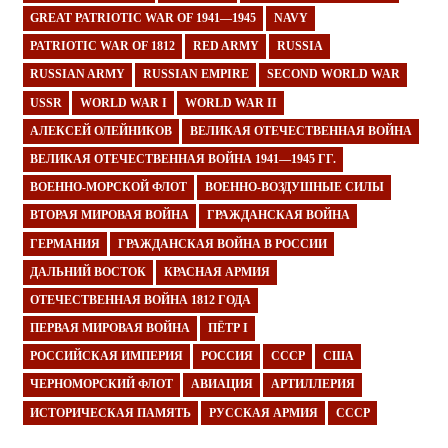
GREAT PATRIOTIC WAR OF 1941—1945
NAVY
PATRIOTIC WAR OF 1812
RED ARMY
RUSSIA
RUSSIAN ARMY
RUSSIAN EMPIRE
SECOND WORLD WAR
USSR
WORLD WAR I
WORLD WAR II
АЛЕКСЕЙ ОЛЕЙНИКОВ
ВЕЛИКАЯ ОТЕЧЕСТВЕННАЯ ВОЙНА
ВЕЛИКАЯ ОТЕЧЕСТВЕННАЯ ВОЙНА 1941—1945 ГГ.
ВОЕННО-МОРСКОЙ ФЛОТ
ВОЕННО-ВОЗДУШНЫЕ СИЛЫ
ВТОРАЯ МИРОВАЯ ВОЙНА
ГРАЖДАНСКАЯ ВОЙНА
ГЕРМАНИЯ
ГРАЖДАНСКАЯ ВОЙНА В РОССИИ
ДАЛЬНИЙ ВОСТОК
КРАСНАЯ АРМИЯ
ОТЕЧЕСТВЕННАЯ ВОЙНА 1812 ГОДА
ПЕРВАЯ МИРОВАЯ ВОЙНА
ПЁТР I
РОССИЙСКАЯ ИМПЕРИЯ
РОССИЯ
СССР
США
ЧЕРНОМОРСКИЙ ФЛОТ
АВИАЦИЯ
АРТИЛЛЕРИЯ
ИСТОРИЧЕСКАЯ ПАМЯТЬ
РУССКАЯ АРМИЯ
СССР