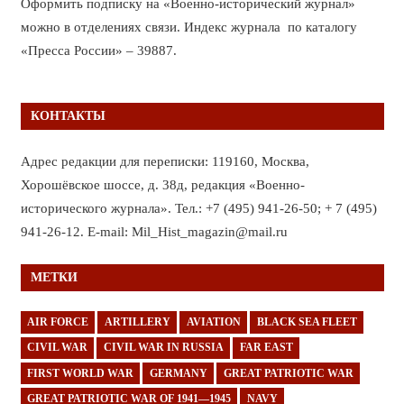
Оформить подписку на «Военно-исторический журнал»
можно в отделениях связи. Индекс журнала по каталогу
«Пресса России» – 39887.
КОНТАКТЫ
Адрес редакции для переписки: 119160, Москва,
Хорошёвское шоссе, д. 38д, редакция «Военно-
исторического журнала». Тел.: +7 (495) 941-26-50; + 7 (495)
941-26-12. E-mail: Mil_Hist_magazin@mail.ru
МЕТКИ
AIR FORCE
ARTILLERY
AVIATION
BLACK SEA FLEET
CIVIL WAR
CIVIL WAR IN RUSSIA
FAR EAST
FIRST WORLD WAR
GERMANY
GREAT PATRIOTIC WAR
GREAT PATRIOTIC WAR OF 1941—1945
NAVY