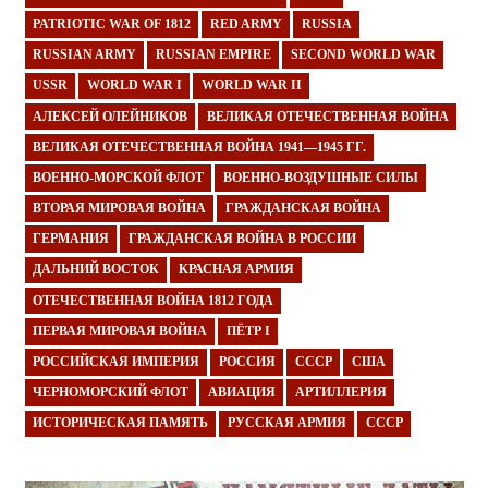
PATRIOTIC WAR OF 1812
RED ARMY
RUSSIA
RUSSIAN ARMY
RUSSIAN EMPIRE
SECOND WORLD WAR
USSR
WORLD WAR I
WORLD WAR II
АЛЕКСЕЙ ОЛЕЙНИКОВ
ВЕЛИКАЯ ОТЕЧЕСТВЕННАЯ ВОЙНА
ВЕЛИКАЯ ОТЕЧЕСТВЕННАЯ ВОЙНА 1941—1945 ГГ.
ВОЕННО-МОРСКОЙ ФЛОТ
ВОЕННО-ВОЗДУШНЫЕ СИЛЫ
ВТОРАЯ МИРОВАЯ ВОЙНА
ГРАЖДАНСКАЯ ВОЙНА
ГЕРМАНИЯ
ГРАЖДАНСКАЯ ВОЙНА В РОССИИ
ДАЛЬНИЙ ВОСТОК
КРАСНАЯ АРМИЯ
ОТЕЧЕСТВЕННАЯ ВОЙНА 1812 ГОДА
ПЕРВАЯ МИРОВАЯ ВОЙНА
ПЁТР I
РОССИЙСКАЯ ИМПЕРИЯ
РОССИЯ
СССР
США
ЧЕРНОМОРСКИЙ ФЛОТ
АВИАЦИЯ
АРТИЛЛЕРИЯ
ИСТОРИЧЕСКАЯ ПАМЯТЬ
РУССКАЯ АРМИЯ
СССР