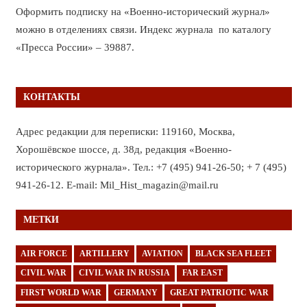
Оформить подписку на «Военно-исторический журнал»
можно в отделениях связи. Индекс журнала по каталогу
«Пресса России» – 39887.
КОНТАКТЫ
Адрес редакции для переписки: 119160, Москва,
Хорошёвское шоссе, д. 38д, редакция «Военно-
исторического журнала». Тел.: +7 (495) 941-26-50; + 7 (495)
941-26-12. E-mail: Mil_Hist_magazin@mail.ru
МЕТКИ
AIR FORCE
ARTILLERY
AVIATION
BLACK SEA FLEET
CIVIL WAR
CIVIL WAR IN RUSSIA
FAR EAST
FIRST WORLD WAR
GERMANY
GREAT PATRIOTIC WAR