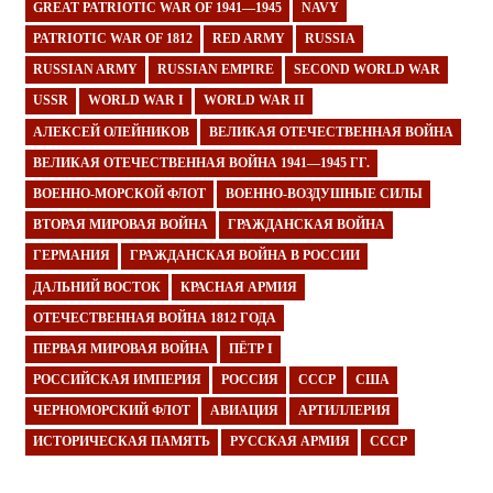
GREAT PATRIOTIC WAR OF 1941—1945
NAVY
PATRIOTIC WAR OF 1812
RED ARMY
RUSSIA
RUSSIAN ARMY
RUSSIAN EMPIRE
SECOND WORLD WAR
USSR
WORLD WAR I
WORLD WAR II
АЛЕКСЕЙ ОЛЕЙНИКОВ
ВЕЛИКАЯ ОТЕЧЕСТВЕННАЯ ВОЙНА
ВЕЛИКАЯ ОТЕЧЕСТВЕННАЯ ВОЙНА 1941—1945 ГГ.
ВОЕННО-МОРСКОЙ ФЛОТ
ВОЕННО-ВОЗДУШНЫЕ СИЛЫ
ВТОРАЯ МИРОВАЯ ВОЙНА
ГРАЖДАНСКАЯ ВОЙНА
ГЕРМАНИЯ
ГРАЖДАНСКАЯ ВОЙНА В РОССИИ
ДАЛЬНИЙ ВОСТОК
КРАСНАЯ АРМИЯ
ОТЕЧЕСТВЕННАЯ ВОЙНА 1812 ГОДА
ПЕРВАЯ МИРОВАЯ ВОЙНА
ПЁТР I
РОССИЙСКАЯ ИМПЕРИЯ
РОССИЯ
СССР
США
ЧЕРНОМОРСКИЙ ФЛОТ
АВИАЦИЯ
АРТИЛЛЕРИЯ
ИСТОРИЧЕСКАЯ ПАМЯТЬ
РУССКАЯ АРМИЯ
СССР