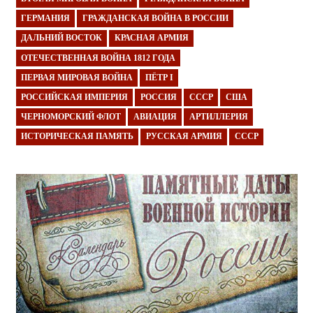
ГЕРМАНИЯ
ГРАЖДАНСКАЯ ВОЙНА В РОССИИ
ДАЛЬНИЙ ВОСТОК
КРАСНАЯ АРМИЯ
ОТЕЧЕСТВЕННАЯ ВОЙНА 1812 ГОДА
ПЕРВАЯ МИРОВАЯ ВОЙНА
ПЁТР I
РОССИЙСКАЯ ИМПЕРИЯ
РОССИЯ
СССР
США
ЧЕРНОМОРСКИЙ ФЛОТ
АВИАЦИЯ
АРТИЛЛЕРИЯ
ИСТОРИЧЕСКАЯ ПАМЯТЬ
РУССКАЯ АРМИЯ
СССР