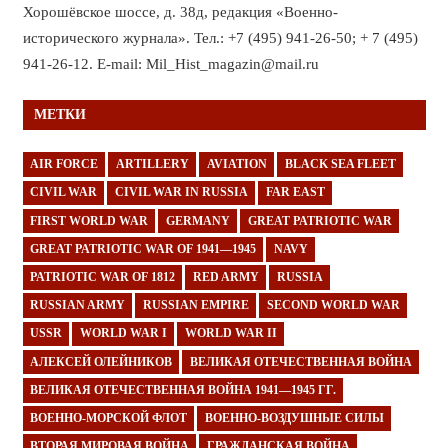
Хорошёвское шоссе, д. 38д, редакция «Военно-
исторического журнала». Тел.: +7 (495) 941-26-50; + 7 (495)
941-26-12. E-mail: Mil_Hist_magazin@mail.ru
МЕТКИ
AIR FORCE
ARTILLERY
AVIATION
BLACK SEA FLEET
CIVIL WAR
CIVIL WAR IN RUSSIA
FAR EAST
FIRST WORLD WAR
GERMANY
GREAT PATRIOTIC WAR
GREAT PATRIOTIC WAR OF 1941—1945
NAVY
PATRIOTIC WAR OF 1812
RED ARMY
RUSSIA
RUSSIAN ARMY
RUSSIAN EMPIRE
SECOND WORLD WAR
USSR
WORLD WAR I
WORLD WAR II
АЛЕКСЕЙ ОЛЕЙНИКОВ
ВЕЛИКАЯ ОТЕЧЕСТВЕННАЯ ВОЙНА
ВЕЛИКАЯ ОТЕЧЕСТВЕННАЯ ВОЙНА 1941—1945 ГГ.
ВОЕННО-МОРСКОЙ ФЛОТ
ВОЕННО-ВОЗДУШНЫЕ СИЛЫ
ВТОРАЯ МИРОВАЯ ВОЙНА
ГРАЖДАНСКАЯ ВОЙНА