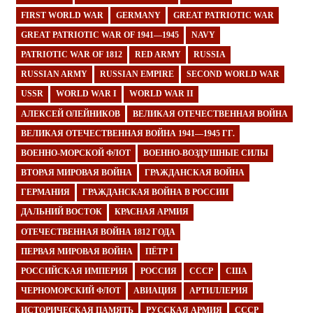
FIRST WORLD WAR
GERMANY
GREAT PATRIOTIC WAR
GREAT PATRIOTIC WAR OF 1941—1945
NAVY
PATRIOTIC WAR OF 1812
RED ARMY
RUSSIA
RUSSIAN ARMY
RUSSIAN EMPIRE
SECOND WORLD WAR
USSR
WORLD WAR I
WORLD WAR II
АЛЕКСЕЙ ОЛЕЙНИКОВ
ВЕЛИКАЯ ОТЕЧЕСТВЕННАЯ ВОЙНА
ВЕЛИКАЯ ОТЕЧЕСТВЕННАЯ ВОЙНА 1941—1945 ГГ.
ВОЕННО-МОРСКОЙ ФЛОТ
ВОЕННО-ВОЗДУШНЫЕ СИЛЫ
ВТОРАЯ МИРОВАЯ ВОЙНА
ГРАЖДАНСКАЯ ВОЙНА
ГЕРМАНИЯ
ГРАЖДАНСКАЯ ВОЙНА В РОССИИ
ДАЛЬНИЙ ВОСТОК
КРАСНАЯ АРМИЯ
ОТЕЧЕСТВЕННАЯ ВОЙНА 1812 ГОДА
ПЕРВАЯ МИРОВАЯ ВОЙНА
ПЁТР I
РОССИЙСКАЯ ИМПЕРИЯ
РОССИЯ
СССР
США
ЧЕРНОМОРСКИЙ ФЛОТ
АВИАЦИЯ
АРТИЛЛЕРИЯ
ИСТОРИЧЕСКАЯ ПАМЯТЬ
РУССКАЯ АРМИЯ
СССР