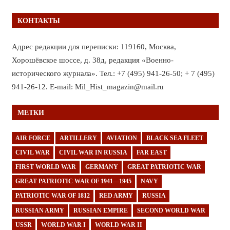
КОНТАКТЫ
Адрес редакции для переписки: 119160, Москва,
Хорошёвское шоссе, д. 38д, редакция «Военно-
исторического журнала». Тел.: +7 (495) 941-26-50; + 7 (495)
941-26-12. E-mail: Mil_Hist_magazin@mail.ru
МЕТКИ
AIR FORCE
ARTILLERY
AVIATION
BLACK SEA FLEET
CIVIL WAR
CIVIL WAR IN RUSSIA
FAR EAST
FIRST WORLD WAR
GERMANY
GREAT PATRIOTIC WAR
GREAT PATRIOTIC WAR OF 1941—1945
NAVY
PATRIOTIC WAR OF 1812
RED ARMY
RUSSIA
RUSSIAN ARMY
RUSSIAN EMPIRE
SECOND WORLD WAR
USSR
WORLD WAR I
WORLD WAR II