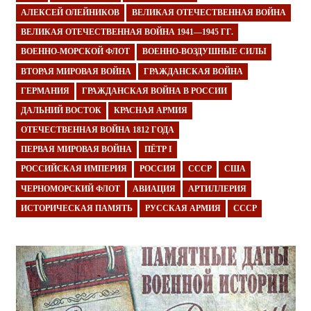
АЛЕКСЕЙ ОЛЕЙНИКОВ
ВЕЛИКАЯ ОТЕЧЕСТВЕННАЯ ВОЙНА
ВЕЛИКАЯ ОТЕЧЕСТВЕННАЯ ВОЙНА 1941—1945 ГГ.
ВОЕННО-МОРСКОЙ ФЛОТ
ВОЕННО-ВОЗДУШНЫЕ СИЛЫ
ВТОРАЯ МИРОВАЯ ВОЙНА
ГРАЖДАНСКАЯ ВОЙНА
ГЕРМАНИЯ
ГРАЖДАНСКАЯ ВОЙНА В РОССИИ
ДАЛЬНИЙ ВОСТОК
КРАСНАЯ АРМИЯ
ОТЕЧЕСТВЕННАЯ ВОЙНА 1812 ГОДА
ПЕРВАЯ МИРОВАЯ ВОЙНА
ПЁТР I
РОССИЙСКАЯ ИМПЕРИЯ
РОССИЯ
СССР
США
ЧЕРНОМОРСКИЙ ФЛОТ
АВИАЦИЯ
АРТИЛЛЕРИЯ
ИСТОРИЧЕСКАЯ ПАМЯТЬ
РУССКАЯ АРМИЯ
СССР