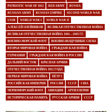
PATRIOTIC WAR OF 1812
RED ARMY
RUSSIA
RUSSIAN ARMY
RUSSIAN EMPIRE
SECOND WORLD WAR
USSR
WORLD WAR I
WORLD WAR II
АЛЕКСЕЙ ОЛЕЙНИКОВ
ВЕЛИКАЯ ОТЕЧЕСТВЕННАЯ ВОЙНА
ВЕЛИКАЯ ОТЕЧЕСТВЕННАЯ ВОЙНА 1941—1945 ГГ.
ВОЕННО-МОРСКОЙ ФЛОТ
ВОЕННО-ВОЗДУШНЫЕ СИЛЫ
ВТОРАЯ МИРОВАЯ ВОЙНА
ГРАЖДАНСКАЯ ВОЙНА
ГЕРМАНИЯ
ГРАЖДАНСКАЯ ВОЙНА В РОССИИ
ДАЛЬНИЙ ВОСТОК
КРАСНАЯ АРМИЯ
ОТЕЧЕСТВЕННАЯ ВОЙНА 1812 ГОДА
ПЕРВАЯ МИРОВАЯ ВОЙНА
ПЁТР I
РОССИЙСКАЯ ИМПЕРИЯ
РОССИЯ
СССР
США
ЧЕРНОМОРСКИЙ ФЛОТ
АВИАЦИЯ
АРТИЛЛЕРИЯ
ИСТОРИЧЕСКАЯ ПАМЯТЬ
РУССКАЯ АРМИЯ
СССР