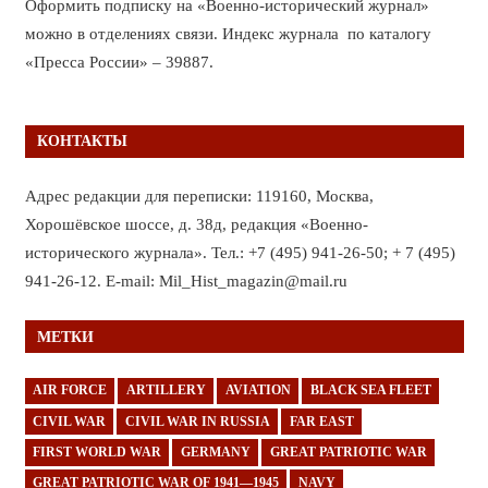
Оформить подписку на «Военно-исторический журнал»
можно в отделениях связи. Индекс журнала по каталогу
«Пресса России» – 39887.
КОНТАКТЫ
Адрес редакции для переписки: 119160, Москва,
Хорошёвское шоссе, д. 38д, редакция «Военно-
исторического журнала». Тел.: +7 (495) 941-26-50; + 7 (495)
941-26-12. E-mail: Mil_Hist_magazin@mail.ru
МЕТКИ
AIR FORCE
ARTILLERY
AVIATION
BLACK SEA FLEET
CIVIL WAR
CIVIL WAR IN RUSSIA
FAR EAST
FIRST WORLD WAR
GERMANY
GREAT PATRIOTIC WAR
GREAT PATRIOTIC WAR OF 1941—1945
NAVY