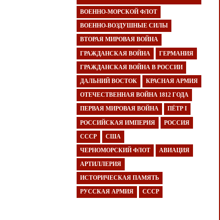
ВОЕННО-МОРСКОЙ ФЛОТ
ВОЕННО-ВОЗДУШНЫЕ СИЛЫ
ВТОРАЯ МИРОВАЯ ВОЙНА
ГРАЖДАНСКАЯ ВОЙНА
ГЕРМАНИЯ
ГРАЖДАНСКАЯ ВОЙНА В РОССИИ
ДАЛЬНИЙ ВОСТОК
КРАСНАЯ АРМИЯ
ОТЕЧЕСТВЕННАЯ ВОЙНА 1812 ГОДА
ПЕРВАЯ МИРОВАЯ ВОЙНА
ПЁТР I
РОССИЙСКАЯ ИМПЕРИЯ
РОССИЯ
СССР
США
ЧЕРНОМОРСКИЙ ФЛОТ
АВИАЦИЯ
АРТИЛЛЕРИЯ
ИСТОРИЧЕСКАЯ ПАМЯТЬ
РУССКАЯ АРМИЯ
СССР