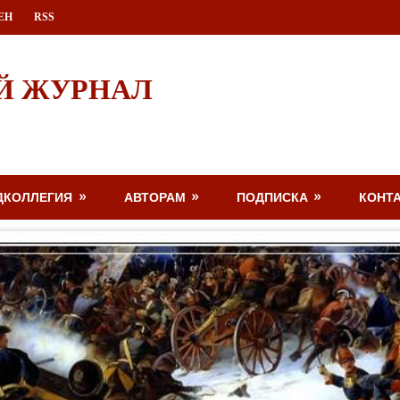
ЕН
RSS
Й ЖУРНАЛ
ДКОЛЛЕГИЯ
АВТОРАМ
ПОДПИСКА
КОНТ