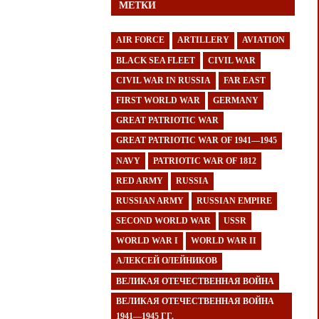
МЕТКИ
AIR FORCE
ARTILLERY
AVIATION
BLACK SEA FLEET
CIVIL WAR
CIVIL WAR IN RUSSIA
FAR EAST
FIRST WORLD WAR
GERMANY
GREAT PATRIOTIC WAR
GREAT PATRIOTIC WAR OF 1941—1945
NAVY
PATRIOTIC WAR OF 1812
RED ARMY
RUSSIA
RUSSIAN ARMY
RUSSIAN EMPIRE
SECOND WORLD WAR
USSR
WORLD WAR I
WORLD WAR II
АЛЕКСЕЙ ОЛЕЙНИКОВ
ВЕЛИКАЯ ОТЕЧЕСТВЕННАЯ ВОЙНА
ВЕЛИКАЯ ОТЕЧЕСТВЕННАЯ ВОЙНА
1941—1945 ГГ.