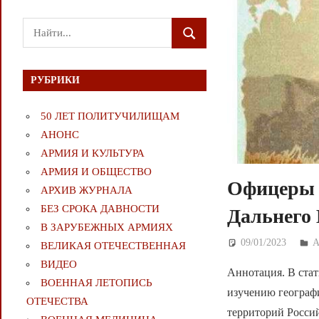
Поиск
ПОИСК
для:
РУБРИКИ
50 ЛЕТ ПОЛИТУЧИЛИЩАМ
АНОНС
АРМИЯ И КУЛЬТУРА
АРМИЯ И ОБЩЕСТВО
Офицеры 
АРХИВ ЖУРНАЛА
БЕЗ СРОКА ДАВНОСТИ
Дальнего 
В ЗАРУБЕЖНЫХ АРМИЯХ
09/01/2023
Д
ВЕЛИКАЯ ОТЕЧЕСТВЕННАЯ
ВИДЕО
Аннотация. В стат
ВОЕННАЯ ЛЕТОПИСЬ
изучению географ
ОТЕЧЕСТВА
территорий Росси