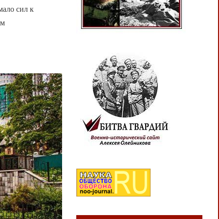
ало сил к
ам