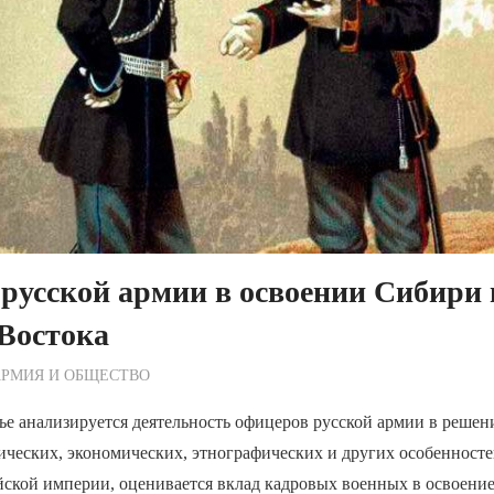
русской армии в освоении Сибири 
Востока
ежурный по Редакции
АРМИЯ И ОБЩЕСТВО
ье анализируется деятельность офицеров русской армии в решен
ических, экономических, этнографических и других особенност
йской империи, оценивается вклад кадровых военных в освоени