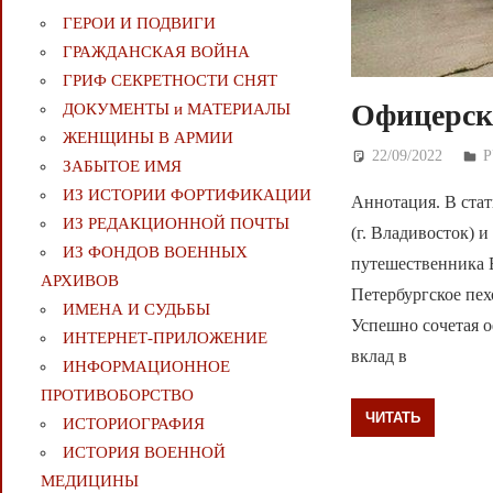
ГЕРОИ И ПОДВИГИ
ГРАЖДАНСКАЯ ВОЙНА
ГРИФ СЕКРЕТНОСТИ СНЯТ
Офицерска
ДОКУМЕНТЫ и МАТЕРИАЛЫ
ЖЕНЩИНЫ В АРМИИ
22/09/2022
Д
ЗАБЫТОЕ ИМЯ
ИЗ ИСТОРИИ ФОРТИФИКАЦИИ
Аннотация. В ста
ИЗ РЕДАКЦИОННОЙ ПОЧТЫ
(г. Владивосток) 
ИЗ ФОНДОВ ВОЕННЫХ
путешественника 
АРХИВОВ
Петербургское пе
ИМЕНА И СУДЬБЫ
Успешно сочетая 
ИНТЕРНЕТ-ПРИЛОЖЕНИЕ
вклад в
ИНФОРМАЦИОННОЕ
ПРОТИВОБОРСТВО
ЧИТАТЬ
ИСТОРИОГРАФИЯ
ИСТОРИЯ ВОЕННОЙ
МЕДИЦИНЫ