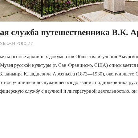
я служба путешественника В.К. А
ежурный по Редакции
РУБЕЖИ РОССИИ
тье на основе архивных документов Общества изучения Амурског
и Музея русской культуры (г. Сан-Франциско, США) описывается 
Владимира Клавдиевича Арсеньева (1872—1930), окончившего 
хотное училище и дослужившегося до звания подполковника русс
офицерскую службу с научной и литературной деятельностью, он