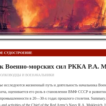
ОЕ СУДОСТРОЕНИЕ
к Военно-морских сил РККА Р.А. 
ежурный по Редакции
ПОЛКОВОДЦЫ И ВОЕНАЧАЛЬНИКИ
ье исследуются жизненный путь и деятельность начальника Вое
ича, оценивается его роль в становлении ВМФ СССР и развити
промышленности в 20—30-х годах прошлого столетия. Summary. T
th and activities of the Chief of the Red Army’s Navy R.A. Muklevich. 