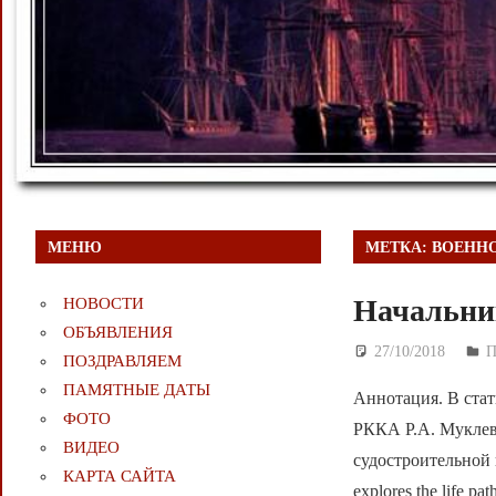
МЕНЮ
МЕТКА:
ВОЕНН
Начальни
НОВОСТИ
ОБЪЯВЛЕНИЯ
27/10/2018
Д
ПОЗДРАВЛЯЕМ
ПАМЯТНЫЕ ДАТЫ
Аннотация. В стат
ФОТО
РККА Р.А. Муклев
ВИДЕО
судостроительной 
КАРТА САЙТА
explores the life pa