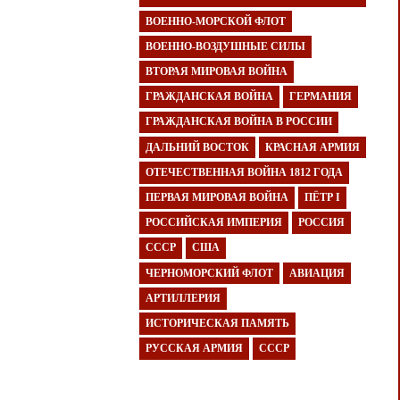
ВОЕННО-МОРСКОЙ ФЛОТ
ВОЕННО-ВОЗДУШНЫЕ СИЛЫ
ВТОРАЯ МИРОВАЯ ВОЙНА
ГРАЖДАНСКАЯ ВОЙНА
ГЕРМАНИЯ
ГРАЖДАНСКАЯ ВОЙНА В РОССИИ
ДАЛЬНИЙ ВОСТОК
КРАСНАЯ АРМИЯ
ОТЕЧЕСТВЕННАЯ ВОЙНА 1812 ГОДА
ПЕРВАЯ МИРОВАЯ ВОЙНА
ПЁТР I
РОССИЙСКАЯ ИМПЕРИЯ
РОССИЯ
СССР
США
ЧЕРНОМОРСКИЙ ФЛОТ
АВИАЦИЯ
АРТИЛЛЕРИЯ
ИСТОРИЧЕСКАЯ ПАМЯТЬ
РУССКАЯ АРМИЯ
СССР