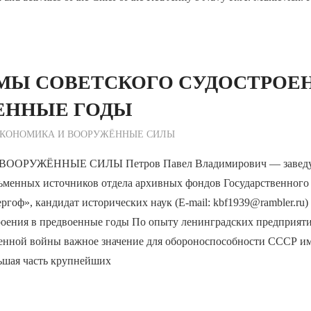
МЫ СОВЕТСКОГО СУДОСТРОЕН
ЕННЫЕ ГОДЫ
ежурный по Редакции
КОНОМИКА И ВООРУЖЁННЫЕ СИЛЫ
ОРУЖЁННЫЕ СИЛЫ Петров Павел Владимирович — заведу
ьменных источников отдела архивных фондов Государственного 
ргоф», кандидат исторических наук (E-mail: kbf1939@rambler.ru
троения в предвоенные годы По опыту ленинградских предприят
енной войны важное значение для обороноспособности СССР и
льшая часть крупнейших