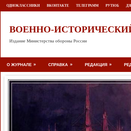
Перейти
ОДНОКЛАССНИКИ
ВКОНТАКТЕ
ТЕЛЕГРАММ
РУТЮБ
ДЗ
к
содержимому
ВОЕННО-ИСТОРИЧЕСКИ
Издание Министерства обороны России
О ЖУРНАЛЕ
СПРАВКА
РЕДАКЦИЯ
РЕ