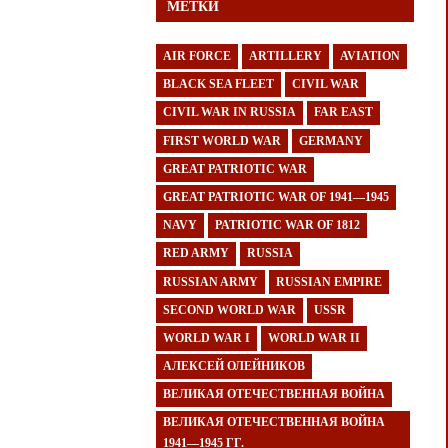
МЕТКИ
AIR FORCE
ARTILLERY
AVIATION
BLACK SEA FLEET
CIVIL WAR
CIVIL WAR IN RUSSIA
FAR EAST
FIRST WORLD WAR
GERMANY
GREAT PATRIOTIC WAR
GREAT PATRIOTIC WAR OF 1941—1945
NAVY
PATRIOTIC WAR OF 1812
RED ARMY
RUSSIA
RUSSIAN ARMY
RUSSIAN EMPIRE
SECOND WORLD WAR
USSR
WORLD WAR I
WORLD WAR II
АЛЕКСЕЙ ОЛЕЙНИКОВ
ВЕЛИКАЯ ОТЕЧЕСТВЕННАЯ ВОЙНА
ВЕЛИКАЯ ОТЕЧЕСТВЕННАЯ ВОЙНА
1941—1945 ГГ.