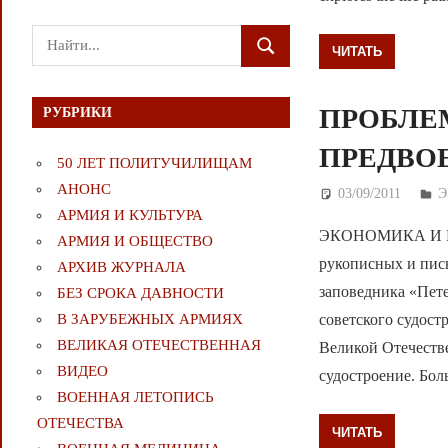
Поиск
ЧИТАТЬ
ПОИСК
для:
ПРОБЛЕ
РУБРИКИ
ПРЕДВО
50 ЛЕТ ПОЛИТУЧИЛИЩАМ
АНОНС
03/09/2011
Д
Э
АРМИЯ И КУЛЬТУРА
ЭКОНОМИКА И ВО
АРМИЯ И ОБЩЕСТВО
рукописных и пис
АРХИВ ЖУРНАЛА
заповедника «Пете
БЕЗ СРОКА ДАВНОСТИ
В ЗАРУБЕЖНЫХ АРМИЯХ
советского судос
ВЕЛИКАЯ ОТЕЧЕСТВЕННАЯ
Великой Отечеств
ВИДЕО
судостроение. Бо
ВОЕННАЯ ЛЕТОПИСЬ
ОТЕЧЕСТВА
ЧИТАТЬ