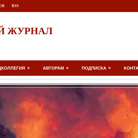
ЕН
RSS
Й ЖУРНАЛ
ДКОЛЛЕГИЯ
АВТОРАМ
ПОДПИСКА
КОНТ