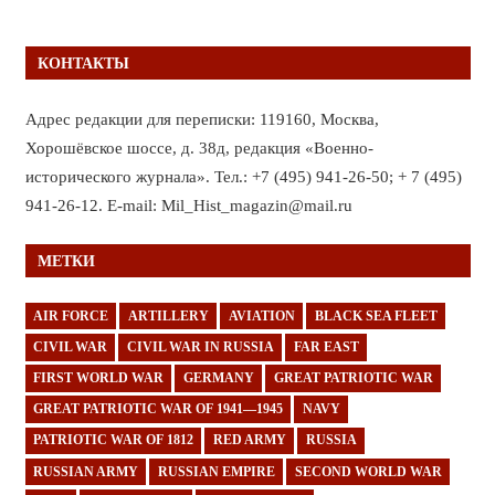
КОНТАКТЫ
Адрес редакции для переписки: 119160, Москва,
Хорошёвское шоссе, д. 38д, редакция «Военно-
исторического журнала». Тел.: +7 (495) 941-26-50; + 7 (495)
941-26-12. E-mail: Mil_Hist_magazin@mail.ru
МЕТКИ
AIR FORCE
ARTILLERY
AVIATION
BLACK SEA FLEET
CIVIL WAR
CIVIL WAR IN RUSSIA
FAR EAST
FIRST WORLD WAR
GERMANY
GREAT PATRIOTIC WAR
GREAT PATRIOTIC WAR OF 1941—1945
NAVY
PATRIOTIC WAR OF 1812
RED ARMY
RUSSIA
RUSSIAN ARMY
RUSSIAN EMPIRE
SECOND WORLD WAR