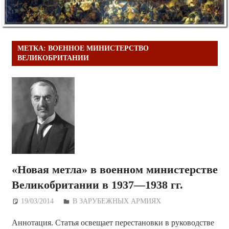
МЕТКА:
ВОЕННОЕ МИНИСТЕРСТВО
ВЕЛИКОБРИТАНИИ
«Новая метла» в военном министерстве
Великобритании в 1937—1938 гг.
19/03/2014
Дежурный по Редакции
В ЗАРУБЕЖНЫХ АРМИЯХ
Аннотация. Статья освещает перестановки в руководстве