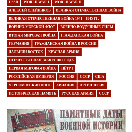
USSR
WORLD WAR I
WORLD WAR II
АЛЕКСЕЙ ОЛЕЙНИКОВ
ВЕЛИКАЯ ОТЕЧЕСТВЕННАЯ ВОЙНА
ВЕЛИКАЯ ОТЕЧЕСТВЕННАЯ ВОЙНА 1941—1945 ГГ.
ВОЕННО-МОРСКОЙ ФЛОТ
ВОЕННО-ВОЗДУШНЫЕ СИЛЫ
ВТОРАЯ МИРОВАЯ ВОЙНА
ГРАЖДАНСКАЯ ВОЙНА
ГЕРМАНИЯ
ГРАЖДАНСКАЯ ВОЙНА В РОССИИ
ДАЛЬНИЙ ВОСТОК
КРАСНАЯ АРМИЯ
ОТЕЧЕСТВЕННАЯ ВОЙНА 1812 ГОДА
ПЕРВАЯ МИРОВАЯ ВОЙНА
ПЁТР I
РОССИЙСКАЯ ИМПЕРИЯ
РОССИЯ
СССР
США
ЧЕРНОМОРСКИЙ ФЛОТ
АВИАЦИЯ
АРТИЛЛЕРИЯ
ИСТОРИЧЕСКАЯ ПАМЯТЬ
РУССКАЯ АРМИЯ
СССР