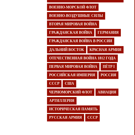
ВОЕННО-МОРСКОЙ ФЛОТ
ВОЕННО-ВОЗДУШНЫЕ СИЛЫ
ВТОРАЯ МИРОВАЯ ВОЙНА
ГРАЖДАНСКАЯ ВОЙНА
ГЕРМАНИЯ
ГРАЖДАНСКАЯ ВОЙНА В РОССИИ
ДАЛЬНИЙ ВОСТОК
КРАСНАЯ АРМИЯ
ОТЕЧЕСТВЕННАЯ ВОЙНА 1812 ГОДА
ПЕРВАЯ МИРОВАЯ ВОЙНА
ПЁТР I
РОССИЙСКАЯ ИМПЕРИЯ
РОССИЯ
СССР
США
ЧЕРНОМОРСКИЙ ФЛОТ
АВИАЦИЯ
АРТИЛЛЕРИЯ
ИСТОРИЧЕСКАЯ ПАМЯТЬ
РУССКАЯ АРМИЯ
СССР