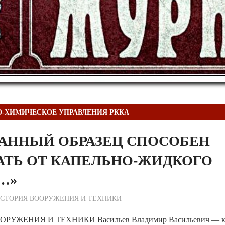
-ХИМИЧЕСКОЕ УПРАВЛЕНИЯ РККА
АННЫЙ ОБРАЗЕЦ СПОСОБЕН
ТЬ ОТ КАПЕЛЬНО-ЖИДКОГО
…»
ежурный по Редакции
СТОРИЯ ВООРУЖЕНИЯ И ТЕХНИКИ
РУЖЕНИЯ И ТЕХНИКИ Васильев Владимир Васильевич — к