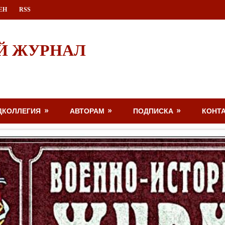
ЕН
RSS
Й ЖУРНАЛ
ДКОЛЛЕГИЯ
АВТОРАМ
ПОДПИСКА
КОНТ