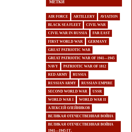
МЕТКИ
AIR FORCE
ARTILLERY
AVIATION
BLACK SEA FLEET
CIVIL WAR
CIVIL WAR IN RUSSIA
FAR EAST
FIRST WORLD WAR
GERMANY
GREAT PATRIOTIC WAR
GREAT PATRIOTIC WAR OF 1941—1945
NAVY
PATRIOTIC WAR OF 1812
RED ARMY
RUSSIA
RUSSIAN ARMY
RUSSIAN EMPIRE
SECOND WORLD WAR
USSR
WORLD WAR I
WORLD WAR II
АЛЕКСЕЙ ОЛЕЙНИКОВ
ВЕЛИКАЯ ОТЕЧЕСТВЕННАЯ ВОЙНА
ВЕЛИКАЯ ОТЕЧЕСТВЕННАЯ ВОЙНА
1941—1945 ГГ.