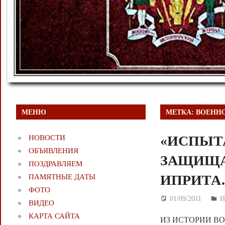
МЕНЮ
МЕТКА:
ВОЕННО
«ИСПЫТ
НОВОСТИ
ОБЪЯВЛЕНИЯ
ЗАЩИЩА
ПОЗДРАВЛЯЕМ
ИПРИТА
ПАМЯТНЫЕ ДАТЫ
ФОТО
01/09/2011
Д
И
ВИДЕО
КАРТА САЙТА
ИЗ ИСТОРИИ ВОО