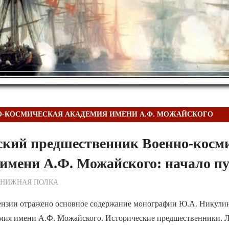
О-КОСМИЧЕСКАЯ АКАДЕМИЯ ИМЕНИ А.Ф. МОЖАЙСКОГО
ский предшественник Военно-косм
имени А.Ф. Можайского: начало п
ежурный по Редакции
КНИЖНАЯ ПОЛКА
ензии отражено основное содержание монографии Ю.А. Никули
емия имени А.Ф. Можайского. Исторические предшественники. 