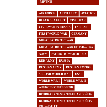
МЕТКИ
AIR FORCE
ARTILLERY
AVIATION
BLACK SEA FLEET
CIVIL WAR
CIVIL WAR IN RUSSIA
FAR EAST
FIRST WORLD WAR
GERMANY
GREAT PATRIOTIC WAR
GREAT PATRIOTIC WAR OF 1941—1945
NAVY
PATRIOTIC WAR OF 1812
RED ARMY
RUSSIA
RUSSIAN ARMY
RUSSIAN EMPIRE
SECOND WORLD WAR
USSR
WORLD WAR I
WORLD WAR II
АЛЕКСЕЙ ОЛЕЙНИКОВ
ВЕЛИКАЯ ОТЕЧЕСТВЕННАЯ ВОЙНА
ВЕЛИКАЯ ОТЕЧЕСТВЕННАЯ ВОЙНА
1941—1945 ГГ.