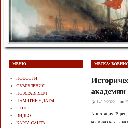
МЕНЮ
МЕТКА:
ВОЕНН
Историче
НОВОСТИ
ОБЪЯВЛЕНИЯ
академии 
ПОЗДРАВЛЯЕМ
ПАМЯТНЫЕ ДАТЫ
14/10/2022
Д
ФОТО
Аннотация. В рец
ВИДЕО
космическая акад
КАРТА САЙТА