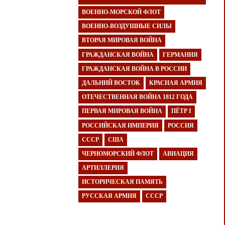
ВОЕННО-МОРСКОЙ ФЛОТ
ВОЕННО-ВОЗДУШНЫЕ СИЛЫ
ВТОРАЯ МИРОВАЯ ВОЙНА
ГРАЖДАНСКАЯ ВОЙНА
ГЕРМАНИЯ
ГРАЖДАНСКАЯ ВОЙНА В РОССИИ
ДАЛЬНИЙ ВОСТОК
КРАСНАЯ АРМИЯ
ОТЕЧЕСТВЕННАЯ ВОЙНА 1812 ГОДА
ПЕРВАЯ МИРОВАЯ ВОЙНА
ПЁТР I
РОССИЙСКАЯ ИМПЕРИЯ
РОССИЯ
СССР
США
ЧЕРНОМОРСКИЙ ФЛОТ
АВИАЦИЯ
АРТИЛЛЕРИЯ
ИСТОРИЧЕСКАЯ ПАМЯТЬ
РУССКАЯ АРМИЯ
СССР