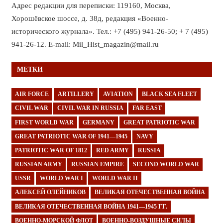
Адрес редакции для переписки: 119160, Москва,
Хорошёвское шоссе, д. 38д, редакция «Военно-
исторического журнала». Тел.: +7 (495) 941-26-50; + 7 (495)
941-26-12. E-mail: Mil_Hist_magazin@mail.ru
МЕТКИ
AIR FORCE
ARTILLERY
AVIATION
BLACK SEA FLEET
CIVIL WAR
CIVIL WAR IN RUSSIA
FAR EAST
FIRST WORLD WAR
GERMANY
GREAT PATRIOTIC WAR
GREAT PATRIOTIC WAR OF 1941—1945
NAVY
PATRIOTIC WAR OF 1812
RED ARMY
RUSSIA
RUSSIAN ARMY
RUSSIAN EMPIRE
SECOND WORLD WAR
USSR
WORLD WAR I
WORLD WAR II
АЛЕКСЕЙ ОЛЕЙНИКОВ
ВЕЛИКАЯ ОТЕЧЕСТВЕННАЯ ВОЙНА
ВЕЛИКАЯ ОТЕЧЕСТВЕННАЯ ВОЙНА 1941—1945 ГГ.
ВОЕННО-МОРСКОЙ ФЛОТ
ВОЕННО-ВОЗДУШНЫЕ СИЛЫ