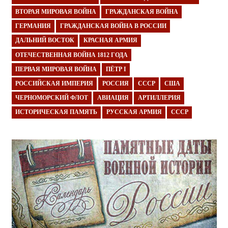
ВТОРАЯ МИРОВАЯ ВОЙНА
ГРАЖДАНСКАЯ ВОЙНА
ГЕРМАНИЯ
ГРАЖДАНСКАЯ ВОЙНА В РОССИИ
ДАЛЬНИЙ ВОСТОК
КРАСНАЯ АРМИЯ
ОТЕЧЕСТВЕННАЯ ВОЙНА 1812 ГОДА
ПЕРВАЯ МИРОВАЯ ВОЙНА
ПЁТР I
РОССИЙСКАЯ ИМПЕРИЯ
РОССИЯ
СССР
США
ЧЕРНОМОРСКИЙ ФЛОТ
АВИАЦИЯ
АРТИЛЛЕРИЯ
ИСТОРИЧЕСКАЯ ПАМЯТЬ
РУССКАЯ АРМИЯ
СССР