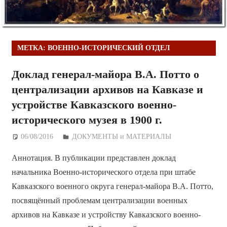
МЕТКА:
ВОЕННО-ИСТОРИЧЕСКИЙ ОТДЕЛ
Доклад генерал-майора В.А. Потто о
централизации архивов на Кавказе и
устройстве Кавказского военно-
исторического музея в 1900 г.
06/08/2016
Дежурный по Редакции
ДОКУМЕНТЫ и МАТЕРИАЛЫ
Аннотация. В публикации представлен доклад
начальника Военно-исторического отдела при штабе
Кавказского военного округа генерал-майора В.А. Потто,
посвящённый проблемам централизации военных
архивов на Кавказе и устройству Кавказского военно-