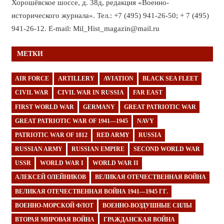
Хорошёвское шоссе, д. 38д, редакция «Военно-
исторического журнала». Тел.: +7 (495) 941-26-50; + 7 (495)
941-26-12. E-mail: Mil_Hist_magazin@mail.ru
МЕТКИ
AIR FORCE
ARTILLERY
AVIATION
BLACK SEA FLEET
CIVIL WAR
CIVIL WAR IN RUSSIA
FAR EAST
FIRST WORLD WAR
GERMANY
GREAT PATRIOTIC WAR
GREAT PATRIOTIC WAR OF 1941—1945
NAVY
PATRIOTIC WAR OF 1812
RED ARMY
RUSSIA
RUSSIAN ARMY
RUSSIAN EMPIRE
SECOND WORLD WAR
USSR
WORLD WAR I
WORLD WAR II
АЛЕКСЕЙ ОЛЕЙНИКОВ
ВЕЛИКАЯ ОТЕЧЕСТВЕННАЯ ВОЙНА
ВЕЛИКАЯ ОТЕЧЕСТВЕННАЯ ВОЙНА 1941—1945 ГГ.
ВОЕННО-МОРСКОЙ ФЛОТ
ВОЕННО-ВОЗДУШНЫЕ СИЛЫ
ВТОРАЯ МИРОВАЯ ВОЙНА
ГРАЖДАНСКАЯ ВОЙНА