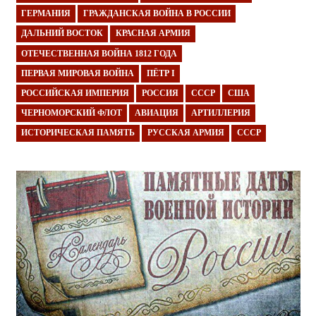
ГЕРМАНИЯ
ГРАЖДАНСКАЯ ВОЙНА В РОССИИ
ДАЛЬНИЙ ВОСТОК
КРАСНАЯ АРМИЯ
ОТЕЧЕСТВЕННАЯ ВОЙНА 1812 ГОДА
ПЕРВАЯ МИРОВАЯ ВОЙНА
ПЁТР I
РОССИЙСКАЯ ИМПЕРИЯ
РОССИЯ
СССР
США
ЧЕРНОМОРСКИЙ ФЛОТ
АВИАЦИЯ
АРТИЛЛЕРИЯ
ИСТОРИЧЕСКАЯ ПАМЯТЬ
РУССКАЯ АРМИЯ
СССР