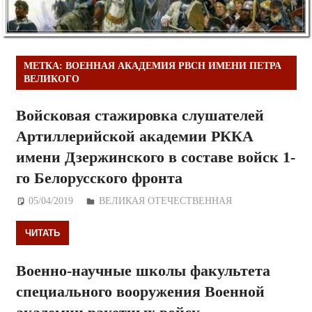
МЕТКА:
ВОЕННАЯ АКАДЕМИЯ РВСН ИМЕНИ ПЕТРА
ВЕЛИКОГО
Войсковая стажировка слушателей
Артиллерийской академии РККА
имени Дзержинского в составе войск 1-
го Белорусского фронта
05/04/2019
Дежурный по Редакции
ВЕЛИКАЯ ОТЕЧЕСТВЕННАЯ
ЧИТАТЬ
Военно-научные школы факультета
специального вооружения Военной