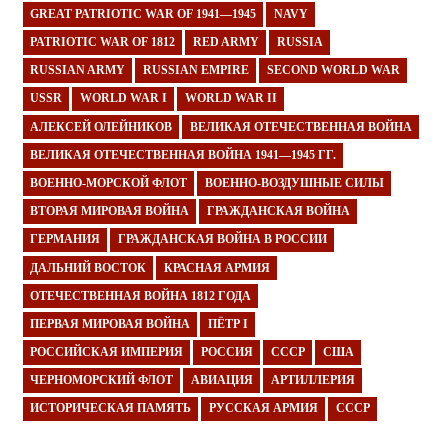
GREAT PATRIOTIC WAR OF 1941—1945
NAVY
PATRIOTIC WAR OF 1812
RED ARMY
RUSSIA
RUSSIAN ARMY
RUSSIAN EMPIRE
SECOND WORLD WAR
USSR
WORLD WAR I
WORLD WAR II
АЛЕКСЕЙ ОЛЕЙНИКОВ
ВЕЛИКАЯ ОТЕЧЕСТВЕННАЯ ВОЙНА
ВЕЛИКАЯ ОТЕЧЕСТВЕННАЯ ВОЙНА 1941—1945 ГГ.
ВОЕННО-МОРСКОЙ ФЛОТ
ВОЕННО-ВОЗДУШНЫЕ СИЛЫ
ВТОРАЯ МИРОВАЯ ВОЙНА
ГРАЖДАНСКАЯ ВОЙНА
ГЕРМАНИЯ
ГРАЖДАНСКАЯ ВОЙНА В РОССИИ
ДАЛЬНИЙ ВОСТОК
КРАСНАЯ АРМИЯ
ОТЕЧЕСТВЕННАЯ ВОЙНА 1812 ГОДА
ПЕРВАЯ МИРОВАЯ ВОЙНА
ПЁТР I
РОССИЙСКАЯ ИМПЕРИЯ
РОССИЯ
СССР
США
ЧЕРНОМОРСКИЙ ФЛОТ
АВИАЦИЯ
АРТИЛЛЕРИЯ
ИСТОРИЧЕСКАЯ ПАМЯТЬ
РУССКАЯ АРМИЯ
СССР