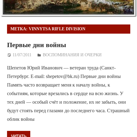
МЕТКА:
VINNYTSA RIFLE DIVISION
Первые дни войны
11/07/2011
Дежурный по Редакции
ВОСПОМИНАНИЯ И ОЧЕРКИ
Шепетов Юрий Иванович — ветеран труда (Санкт-
Петербург. E-mail: shepetov@bk.ru) Первые дни войны
Память часто возвращает меня к началу войны, к
событиям, которые врезались в сердце на всю жизнь. У
тех дней — особый счёт и положение, их не забыть, они
будут стоять перед глазами до последнего часа. Страшный
облик войны
ЧИТАТЬ