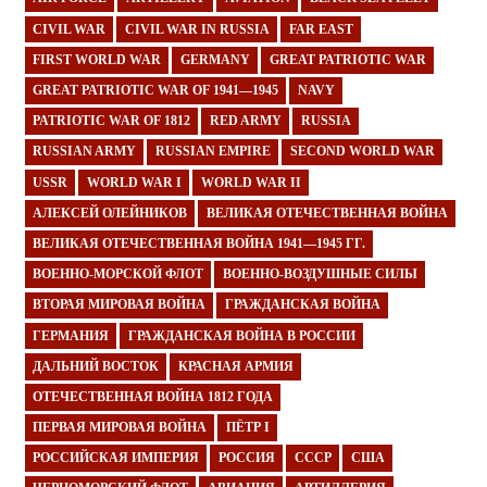
CIVIL WAR
CIVIL WAR IN RUSSIA
FAR EAST
FIRST WORLD WAR
GERMANY
GREAT PATRIOTIC WAR
GREAT PATRIOTIC WAR OF 1941—1945
NAVY
PATRIOTIC WAR OF 1812
RED ARMY
RUSSIA
RUSSIAN ARMY
RUSSIAN EMPIRE
SECOND WORLD WAR
USSR
WORLD WAR I
WORLD WAR II
АЛЕКСЕЙ ОЛЕЙНИКОВ
ВЕЛИКАЯ ОТЕЧЕСТВЕННАЯ ВОЙНА
ВЕЛИКАЯ ОТЕЧЕСТВЕННАЯ ВОЙНА 1941—1945 ГГ.
ВОЕННО-МОРСКОЙ ФЛОТ
ВОЕННО-ВОЗДУШНЫЕ СИЛЫ
ВТОРАЯ МИРОВАЯ ВОЙНА
ГРАЖДАНСКАЯ ВОЙНА
ГЕРМАНИЯ
ГРАЖДАНСКАЯ ВОЙНА В РОССИИ
ДАЛЬНИЙ ВОСТОК
КРАСНАЯ АРМИЯ
ОТЕЧЕСТВЕННАЯ ВОЙНА 1812 ГОДА
ПЕРВАЯ МИРОВАЯ ВОЙНА
ПЁТР I
РОССИЙСКАЯ ИМПЕРИЯ
РОССИЯ
СССР
США