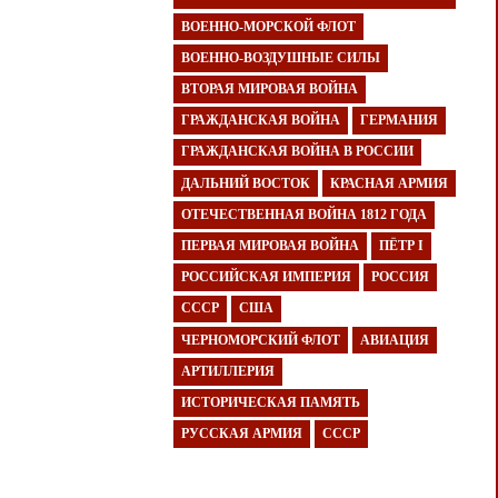
ВОЕННО-МОРСКОЙ ФЛОТ
ВОЕННО-ВОЗДУШНЫЕ СИЛЫ
ВТОРАЯ МИРОВАЯ ВОЙНА
ГРАЖДАНСКАЯ ВОЙНА
ГЕРМАНИЯ
ГРАЖДАНСКАЯ ВОЙНА В РОССИИ
ДАЛЬНИЙ ВОСТОК
КРАСНАЯ АРМИЯ
ОТЕЧЕСТВЕННАЯ ВОЙНА 1812 ГОДА
ПЕРВАЯ МИРОВАЯ ВОЙНА
ПЁТР I
РОССИЙСКАЯ ИМПЕРИЯ
РОССИЯ
СССР
США
ЧЕРНОМОРСКИЙ ФЛОТ
АВИАЦИЯ
АРТИЛЛЕРИЯ
ИСТОРИЧЕСКАЯ ПАМЯТЬ
РУССКАЯ АРМИЯ
СССР