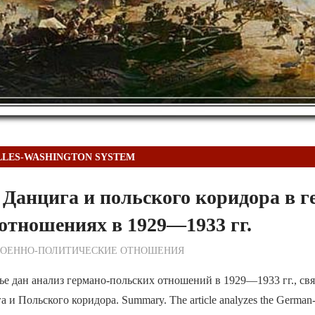
LLES-WASHINGTON SYSTEM
Данцига и польского коридора в г
отношениях в 1929—1933 гг.
ежурный по Редакции
ВОЕННО-ПОЛИТИЧЕСКИE ОТНОШЕНИЯ
ье дан анализ германо-польских отношений в 1929—1933 гг., св
и Польского коридора. Summary. The article analyzes the German-Po