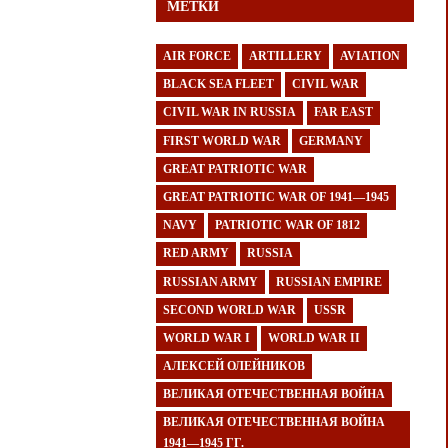
МЕТКИ
AIR FORCE
ARTILLERY
AVIATION
BLACK SEA FLEET
CIVIL WAR
CIVIL WAR IN RUSSIA
FAR EAST
FIRST WORLD WAR
GERMANY
GREAT PATRIOTIC WAR
GREAT PATRIOTIC WAR OF 1941—1945
NAVY
PATRIOTIC WAR OF 1812
RED ARMY
RUSSIA
RUSSIAN ARMY
RUSSIAN EMPIRE
SECOND WORLD WAR
USSR
WORLD WAR I
WORLD WAR II
АЛЕКСЕЙ ОЛЕЙНИКОВ
ВЕЛИКАЯ ОТЕЧЕСТВЕННАЯ ВОЙНА
ВЕЛИКАЯ ОТЕЧЕСТВЕННАЯ ВОЙНА
1941—1945 ГГ.