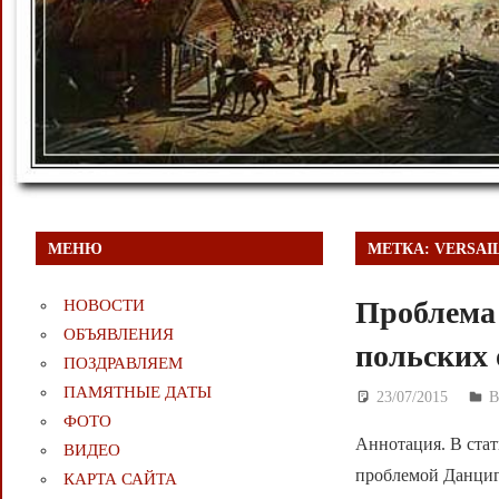
МЕНЮ
МЕТКА:
VERSAI
Проблема 
НОВОСТИ
ОБЪЯВЛЕНИЯ
польских 
ПОЗДРАВЛЯЕМ
ПАМЯТНЫЕ ДАТЫ
23/07/2015
Д
ФОТО
Аннотация. В стат
ВИДЕО
проблемой Данцига 
КАРТА САЙТА