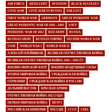
AIR FORCE
ARTILLERY
AVIATION
BLACK SEA FLEET
CIVIL WAR
CIVIL WAR IN RUSSIA
FAR EAST
FIRST WORLD WAR
GERMANY
GREAT PATRIOTIC WAR
GREAT PATRIOTIC WAR OF 1941—1945
NAVY
PATRIOTIC WAR OF 1812
RED ARMY
RUSSIA
RUSSIAN ARMY
RUSSIAN EMPIRE
SECOND WORLD WAR
USSR
WORLD WAR I
WORLD WAR II
АЛЕКСЕЙ ОЛЕЙНИКОВ
ВЕЛИКАЯ ОТЕЧЕСТВЕННАЯ ВОЙНА
ВЕЛИКАЯ ОТЕЧЕСТВЕННАЯ ВОЙНА 1941—1945 ГГ.
ВОЕННО-МОРСКОЙ ФЛОТ
ВОЕННО-ВОЗДУШНЫЕ СИЛЫ
ВТОРАЯ МИРОВАЯ ВОЙНА
ГРАЖДАНСКАЯ ВОЙНА
ГЕРМАНИЯ
ГРАЖДАНСКАЯ ВОЙНА В РОССИИ
ДАЛЬНИЙ ВОСТОК
КРАСНАЯ АРМИЯ
ОТЕЧЕСТВЕННАЯ ВОЙНА 1812 ГОДА
ПЕРВАЯ МИРОВАЯ ВОЙНА
ПЁТР I
РОССИЙСКАЯ ИМПЕРИЯ
РОССИЯ
СССР
США