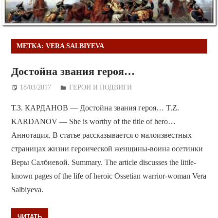
МЕТКА:
VERA SALBIYEVA
Достойна звания героя…
18/03/2017
Дежурный по Редакции
ГЕРОИ И ПОДВИГИ
Т.З. КАРДАНОВ — Достойна звания героя… T.Z.
KARDANOV — She is worthy of the title of hero…
Аннотация. В статье рассказывается о малоизвестных
страницах жизни героической женщины-воина осетинки
Веры Салбиевой. Summary. The article discusses the little-
known pages of the life of heroic Ossetian warrior-woman Vera
Salbiyeva.
ЧИТАТЬ