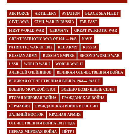
AIR FORCE
ARTILLERY
AVIATION
BLACK SEA FLEET
CIVIL WAR
CIVIL WAR IN RUSSIA
FAR EAST
FIRST WORLD WAR
GERMANY
GREAT PATRIOTIC WAR
GREAT PATRIOTIC WAR OF 1941—1945
NAVY
PATRIOTIC WAR OF 1812
RED ARMY
RUSSIA
RUSSIAN ARMY
RUSSIAN EMPIRE
SECOND WORLD WAR
USSR
WORLD WAR I
WORLD WAR II
АЛЕКСЕЙ ОЛЕЙНИКОВ
ВЕЛИКАЯ ОТЕЧЕСТВЕННАЯ ВОЙНА
ВЕЛИКАЯ ОТЕЧЕСТВЕННАЯ ВОЙНА 1941—1945 ГГ.
ВОЕННО-МОРСКОЙ ФЛОТ
ВОЕННО-ВОЗДУШНЫЕ СИЛЫ
ВТОРАЯ МИРОВАЯ ВОЙНА
ГРАЖДАНСКАЯ ВОЙНА
ГЕРМАНИЯ
ГРАЖДАНСКАЯ ВОЙНА В РОССИИ
ДАЛЬНИЙ ВОСТОК
КРАСНАЯ АРМИЯ
ОТЕЧЕСТВЕННАЯ ВОЙНА 1812 ГОДА
ПЕРВАЯ МИРОВАЯ ВОЙНА
ПЁТР I