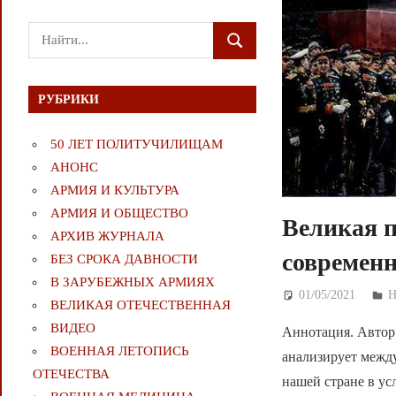
Поиск
ПОИСК
для:
РУБРИКИ
50 ЛЕТ ПОЛИТУЧИЛИЩАМ
АНОНС
АРМИЯ И КУЛЬТУРА
АРМИЯ И ОБЩЕСТВО
Великая п
АРХИВ ЖУРНАЛА
современ
БЕЗ СРОКА ДАВНОСТИ
В ЗАРУБЕЖНЫХ АРМИЯХ
01/05/2021
Д
ВЕЛИКАЯ ОТЕЧЕСТВЕННАЯ
ВИДЕО
Аннотация. Автор
ВОЕННАЯ ЛЕТОПИСЬ
анализирует между
ОТЕЧЕСТВА
нашей стране в у