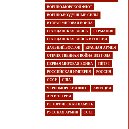
ВОЕННО-МОРСКОЙ ФЛОТ
ВОЕННО-ВОЗДУШНЫЕ СИЛЫ
ВТОРАЯ МИРОВАЯ ВОЙНА
ГРАЖДАНСКАЯ ВОЙНА
ГЕРМАНИЯ
ГРАЖДАНСКАЯ ВОЙНА В РОССИИ
ДАЛЬНИЙ ВОСТОК
КРАСНАЯ АРМИЯ
ОТЕЧЕСТВЕННАЯ ВОЙНА 1812 ГОДА
ПЕРВАЯ МИРОВАЯ ВОЙНА
ПЁТР I
РОССИЙСКАЯ ИМПЕРИЯ
РОССИЯ
СССР
США
ЧЕРНОМОРСКИЙ ФЛОТ
АВИАЦИЯ
АРТИЛЛЕРИЯ
ИСТОРИЧЕСКАЯ ПАМЯТЬ
РУССКАЯ АРМИЯ
СССР