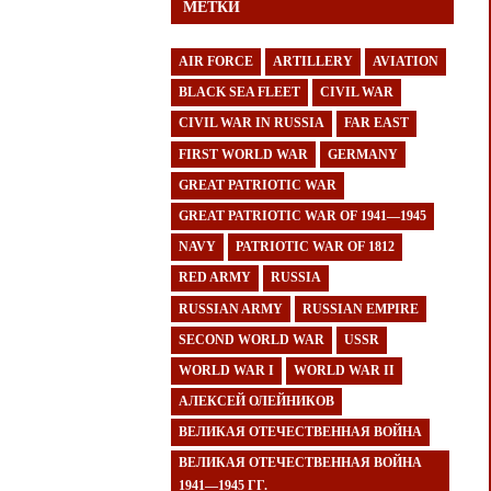
МЕТКИ
AIR FORCE
ARTILLERY
AVIATION
BLACK SEA FLEET
CIVIL WAR
CIVIL WAR IN RUSSIA
FAR EAST
FIRST WORLD WAR
GERMANY
GREAT PATRIOTIC WAR
GREAT PATRIOTIC WAR OF 1941—1945
NAVY
PATRIOTIC WAR OF 1812
RED ARMY
RUSSIA
RUSSIAN ARMY
RUSSIAN EMPIRE
SECOND WORLD WAR
USSR
WORLD WAR I
WORLD WAR II
АЛЕКСЕЙ ОЛЕЙНИКОВ
ВЕЛИКАЯ ОТЕЧЕСТВЕННАЯ ВОЙНА
ВЕЛИКАЯ ОТЕЧЕСТВЕННАЯ ВОЙНА
1941—1945 ГГ.