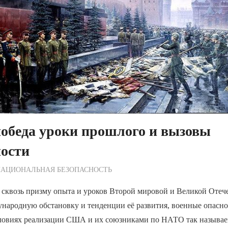
обеда уроки прошлого и вызовы
ности
ежурный по Редакции
НАЦИОНАЛЬНАЯ БЕЗОПАСНОСТЬ
 сквозь призму опыта и уроков Второй мировой и Великой Отеч
народную обстановку и тенденции её развития, военные опасно
словиях реализации США и их союзниками по НАТО так называе