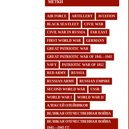
МЕТКИ
AIR FORCE
ARTILLERY
AVIATION
BLACK SEA FLEET
CIVIL WAR
CIVIL WAR IN RUSSIA
FAR EAST
FIRST WORLD WAR
GERMANY
GREAT PATRIOTIC WAR
GREAT PATRIOTIC WAR OF 1941—1945
NAVY
PATRIOTIC WAR OF 1812
RED ARMY
RUSSIA
RUSSIAN ARMY
RUSSIAN EMPIRE
SECOND WORLD WAR
USSR
WORLD WAR I
WORLD WAR II
АЛЕКСЕЙ ОЛЕЙНИКОВ
ВЕЛИКАЯ ОТЕЧЕСТВЕННАЯ ВОЙНА
ВЕЛИКАЯ ОТЕЧЕСТВЕННАЯ ВОЙНА
1941—1945 ГГ.