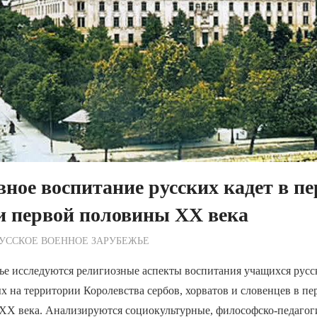
ное воспитание русских кадет в пе
и первой половины ХХ века
ежурный по Редакции
УССКОЕ ВОЕННОЕ ЗАРУБЕЖЬЕ
ье исследуются религиозные аспекты воспитания учащихся русс
х на территории Королевства сербов, хорватов и словенцев в п
ХХ века. Анализируются социокультурные, философско-педагог