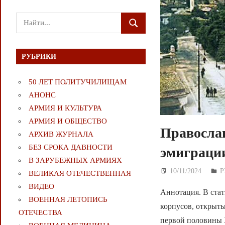
Поиск
ПОИСК
для:
РУБРИКИ
50 ЛЕТ ПОЛИТУЧИЛИЩАМ
АНОНС
АРМИЯ И КУЛЬТУРА
АРМИЯ И ОБЩЕСТВО
Православ
АРХИВ ЖУРНАЛА
БЕЗ СРОКА ДАВНОСТИ
эмиграци
В ЗАРУБЕЖНЫХ АРМИЯХ
10/11/2024
Д
Р
ВЕЛИКАЯ ОТЕЧЕСТВЕННАЯ
ВИДЕО
Аннотация. В стат
ВОЕННАЯ ЛЕТОПИСЬ
корпусов, открыты
ОТЕЧЕСТВА
первой половины 