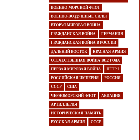
ВОЕННО-МОРСКОЙ ФЛОТ
ВОЕННО-ВОЗДУШНЫЕ СИЛЫ
ВТОРАЯ МИРОВАЯ ВОЙНА
ГРАЖДАНСКАЯ ВОЙНА
ГЕРМАНИЯ
ГРАЖДАНСКАЯ ВОЙНА В РОССИИ
ДАЛЬНИЙ ВОСТОК
КРАСНАЯ АРМИЯ
ОТЕЧЕСТВЕННАЯ ВОЙНА 1812 ГОДА
ПЕРВАЯ МИРОВАЯ ВОЙНА
ПЁТР I
РОССИЙСКАЯ ИМПЕРИЯ
РОССИЯ
СССР
США
ЧЕРНОМОРСКИЙ ФЛОТ
АВИАЦИЯ
АРТИЛЛЕРИЯ
ИСТОРИЧЕСКАЯ ПАМЯТЬ
РУССКАЯ АРМИЯ
СССР