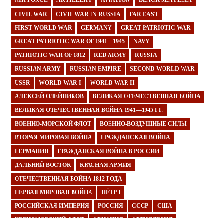
AIR FORCE
ARTILLERY
AVIATION
BLACK SEA FLEET
CIVIL WAR
CIVIL WAR IN RUSSIA
FAR EAST
FIRST WORLD WAR
GERMANY
GREAT PATRIOTIC WAR
GREAT PATRIOTIC WAR OF 1941—1945
NAVY
PATRIOTIC WAR OF 1812
RED ARMY
RUSSIA
RUSSIAN ARMY
RUSSIAN EMPIRE
SECOND WORLD WAR
USSR
WORLD WAR I
WORLD WAR II
АЛЕКСЕЙ ОЛЕЙНИКОВ
ВЕЛИКАЯ ОТЕЧЕСТВЕННАЯ ВОЙНА
ВЕЛИКАЯ ОТЕЧЕСТВЕННАЯ ВОЙНА 1941—1945 ГГ.
ВОЕННО-МОРСКОЙ ФЛОТ
ВОЕННО-ВОЗДУШНЫЕ СИЛЫ
ВТОРАЯ МИРОВАЯ ВОЙНА
ГРАЖДАНСКАЯ ВОЙНА
ГЕРМАНИЯ
ГРАЖДАНСКАЯ ВОЙНА В РОССИИ
ДАЛЬНИЙ ВОСТОК
КРАСНАЯ АРМИЯ
ОТЕЧЕСТВЕННАЯ ВОЙНА 1812 ГОДА
ПЕРВАЯ МИРОВАЯ ВОЙНА
ПЁТР I
РОССИЙСКАЯ ИМПЕРИЯ
РОССИЯ
СССР
США