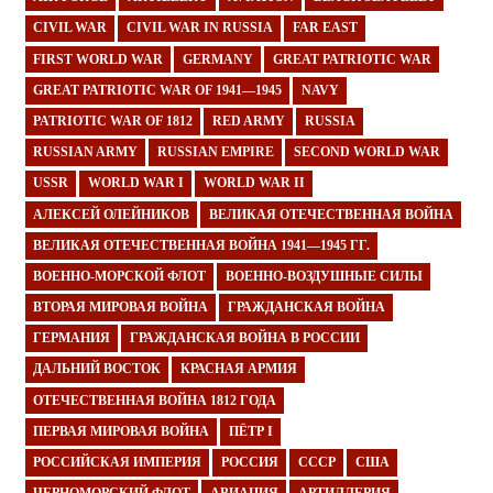
CIVIL WAR
CIVIL WAR IN RUSSIA
FAR EAST
FIRST WORLD WAR
GERMANY
GREAT PATRIOTIC WAR
GREAT PATRIOTIC WAR OF 1941—1945
NAVY
PATRIOTIC WAR OF 1812
RED ARMY
RUSSIA
RUSSIAN ARMY
RUSSIAN EMPIRE
SECOND WORLD WAR
USSR
WORLD WAR I
WORLD WAR II
АЛЕКСЕЙ ОЛЕЙНИКОВ
ВЕЛИКАЯ ОТЕЧЕСТВЕННАЯ ВОЙНА
ВЕЛИКАЯ ОТЕЧЕСТВЕННАЯ ВОЙНА 1941—1945 ГГ.
ВОЕННО-МОРСКОЙ ФЛОТ
ВОЕННО-ВОЗДУШНЫЕ СИЛЫ
ВТОРАЯ МИРОВАЯ ВОЙНА
ГРАЖДАНСКАЯ ВОЙНА
ГЕРМАНИЯ
ГРАЖДАНСКАЯ ВОЙНА В РОССИИ
ДАЛЬНИЙ ВОСТОК
КРАСНАЯ АРМИЯ
ОТЕЧЕСТВЕННАЯ ВОЙНА 1812 ГОДА
ПЕРВАЯ МИРОВАЯ ВОЙНА
ПЁТР I
РОССИЙСКАЯ ИМПЕРИЯ
РОССИЯ
СССР
США