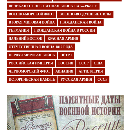
ВЕЛИКАЯ ОТЕЧЕСТВЕННАЯ ВОЙНА 1941—1945 ГГ.
ВОЕННО-МОРСКОЙ ФЛОТ
ВОЕННО-ВОЗДУШНЫЕ СИЛЫ
ВТОРАЯ МИРОВАЯ ВОЙНА
ГРАЖДАНСКАЯ ВОЙНА
ГЕРМАНИЯ
ГРАЖДАНСКАЯ ВОЙНА В РОССИИ
ДАЛЬНИЙ ВОСТОК
КРАСНАЯ АРМИЯ
ОТЕЧЕСТВЕННАЯ ВОЙНА 1812 ГОДА
ПЕРВАЯ МИРОВАЯ ВОЙНА
ПЁТР I
РОССИЙСКАЯ ИМПЕРИЯ
РОССИЯ
СССР
США
ЧЕРНОМОРСКИЙ ФЛОТ
АВИАЦИЯ
АРТИЛЛЕРИЯ
ИСТОРИЧЕСКАЯ ПАМЯТЬ
РУССКАЯ АРМИЯ
СССР