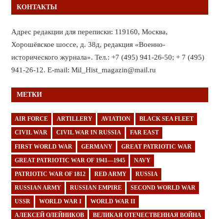
КОНТАКТЫ
Адрес редакции для переписки: 119160, Москва,
Хорошёвское шоссе, д. 38д, редакция «Военно-
исторического журнала». Тел.: +7 (495) 941-26-50; + 7 (495)
941-26-12. E-mail: Mil_Hist_magazin@mail.ru
МЕТКИ
AIR FORCE
ARTILLERY
AVIATION
BLACK SEA FLEET
CIVIL WAR
CIVIL WAR IN RUSSIA
FAR EAST
FIRST WORLD WAR
GERMANY
GREAT PATRIOTIC WAR
GREAT PATRIOTIC WAR OF 1941—1945
NAVY
PATRIOTIC WAR OF 1812
RED ARMY
RUSSIA
RUSSIAN ARMY
RUSSIAN EMPIRE
SECOND WORLD WAR
USSR
WORLD WAR I
WORLD WAR II
АЛЕКСЕЙ ОЛЕЙНИКОВ
ВЕЛИКАЯ ОТЕЧЕСТВЕННАЯ ВОЙНА