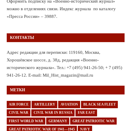
Оформить подписку на «Военно-исторический журнал»
можно в отделениях связи. Индекс журнала по каталогу
«Пресса России» – 39887.
КОНТАКТЫ
Адрес редакции для переписки: 119160, Москва,
Хорошёвское шоссе, д. 38д, редакция «Военно-
исторического журнала». Тел.: +7 (495) 941-26-50; + 7 (495)
941-26-12. E-mail: Mil_Hist_magazin@mail.ru
МЕТКИ
AIR FORCE
ARTILLERY
AVIATION
BLACK SEA FLEET
CIVIL WAR
CIVIL WAR IN RUSSIA
FAR EAST
FIRST WORLD WAR
GERMANY
GREAT PATRIOTIC WAR
GREAT PATRIOTIC WAR OF 1941—1945
NAVY