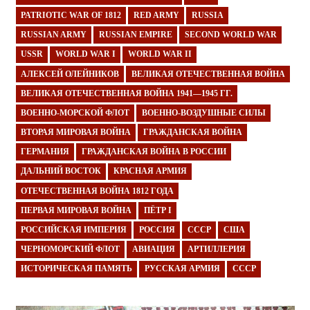
PATRIOTIC WAR OF 1812
RED ARMY
RUSSIA
RUSSIAN ARMY
RUSSIAN EMPIRE
SECOND WORLD WAR
USSR
WORLD WAR I
WORLD WAR II
АЛЕКСЕЙ ОЛЕЙНИКОВ
ВЕЛИКАЯ ОТЕЧЕСТВЕННАЯ ВОЙНА
ВЕЛИКАЯ ОТЕЧЕСТВЕННАЯ ВОЙНА 1941—1945 ГГ.
ВОЕННО-МОРСКОЙ ФЛОТ
ВОЕННО-ВОЗДУШНЫЕ СИЛЫ
ВТОРАЯ МИРОВАЯ ВОЙНА
ГРАЖДАНСКАЯ ВОЙНА
ГЕРМАНИЯ
ГРАЖДАНСКАЯ ВОЙНА В РОССИИ
ДАЛЬНИЙ ВОСТОК
КРАСНАЯ АРМИЯ
ОТЕЧЕСТВЕННАЯ ВОЙНА 1812 ГОДА
ПЕРВАЯ МИРОВАЯ ВОЙНА
ПЁТР I
РОССИЙСКАЯ ИМПЕРИЯ
РОССИЯ
СССР
США
ЧЕРНОМОРСКИЙ ФЛОТ
АВИАЦИЯ
АРТИЛЛЕРИЯ
ИСТОРИЧЕСКАЯ ПАМЯТЬ
РУССКАЯ АРМИЯ
СССР