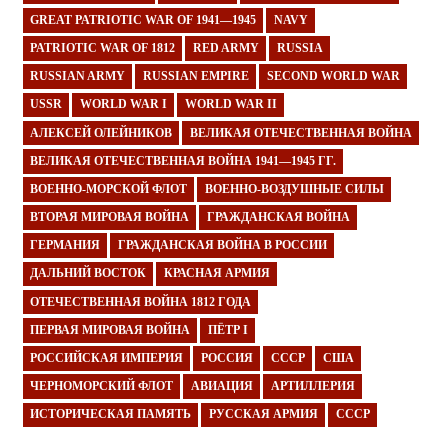
GREAT PATRIOTIC WAR OF 1941—1945
NAVY
PATRIOTIC WAR OF 1812
RED ARMY
RUSSIA
RUSSIAN ARMY
RUSSIAN EMPIRE
SECOND WORLD WAR
USSR
WORLD WAR I
WORLD WAR II
АЛЕКСЕЙ ОЛЕЙНИКОВ
ВЕЛИКАЯ ОТЕЧЕСТВЕННАЯ ВОЙНА
ВЕЛИКАЯ ОТЕЧЕСТВЕННАЯ ВОЙНА 1941—1945 ГГ.
ВОЕННО-МОРСКОЙ ФЛОТ
ВОЕННО-ВОЗДУШНЫЕ СИЛЫ
ВТОРАЯ МИРОВАЯ ВОЙНА
ГРАЖДАНСКАЯ ВОЙНА
ГЕРМАНИЯ
ГРАЖДАНСКАЯ ВОЙНА В РОССИИ
ДАЛЬНИЙ ВОСТОК
КРАСНАЯ АРМИЯ
ОТЕЧЕСТВЕННАЯ ВОЙНА 1812 ГОДА
ПЕРВАЯ МИРОВАЯ ВОЙНА
ПЁТР I
РОССИЙСКАЯ ИМПЕРИЯ
РОССИЯ
СССР
США
ЧЕРНОМОРСКИЙ ФЛОТ
АВИАЦИЯ
АРТИЛЛЕРИЯ
ИСТОРИЧЕСКАЯ ПАМЯТЬ
РУССКАЯ АРМИЯ
СССР