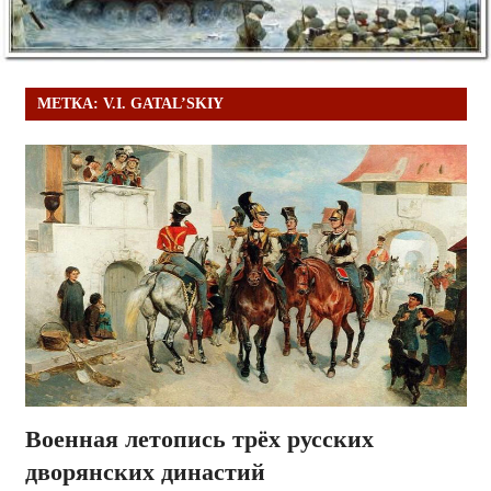
МЕТКА:
V.I. GATAL’SKIY
Военная летопись трёх русских
дворянских династий