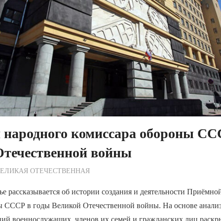
 народного комиссара обороны СС
Отечественной войны
ежурный по Редакции
ВЕЛИКАЯ ОТЕЧЕСТВЕННАЯ
ье рассказывается об истории создания и деятельности Приёмно
ы СССР в годы Великой Отечественной войны. На основе анализ
ий военнослужащих, членов их семей и гражданских лиц раскры