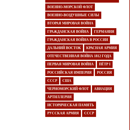
ВОЕННО-МОРСКОЙ ФЛОТ
ВОЕННО-ВОЗДУШНЫЕ СИЛЫ
ВТОРАЯ МИРОВАЯ ВОЙНА
ГРАЖДАНСКАЯ ВОЙНА
ГЕРМАНИЯ
ГРАЖДАНСКАЯ ВОЙНА В РОССИИ
ДАЛЬНИЙ ВОСТОК
КРАСНАЯ АРМИЯ
ОТЕЧЕСТВЕННАЯ ВОЙНА 1812 ГОДА
ПЕРВАЯ МИРОВАЯ ВОЙНА
ПЁТР I
РОССИЙСКАЯ ИМПЕРИЯ
РОССИЯ
СССР
США
ЧЕРНОМОРСКИЙ ФЛОТ
АВИАЦИЯ
АРТИЛЛЕРИЯ
ИСТОРИЧЕСКАЯ ПАМЯТЬ
РУССКАЯ АРМИЯ
СССР