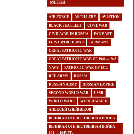
МЕТКИ
AIR FORCE
ARTILLERY
AVIATION
BLACK SEA FLEET
CIVIL WAR
CIVIL WAR IN RUSSIA
FAR EAST
FIRST WORLD WAR
GERMANY
GREAT PATRIOTIC WAR
GREAT PATRIOTIC WAR OF 1941—1945
NAVY
PATRIOTIC WAR OF 1812
RED ARMY
RUSSIA
RUSSIAN ARMY
RUSSIAN EMPIRE
SECOND WORLD WAR
USSR
WORLD WAR I
WORLD WAR II
АЛЕКСЕЙ ОЛЕЙНИКОВ
ВЕЛИКАЯ ОТЕЧЕСТВЕННАЯ ВОЙНА
ВЕЛИКАЯ ОТЕЧЕСТВЕННАЯ ВОЙНА
1941—1945 ГГ.