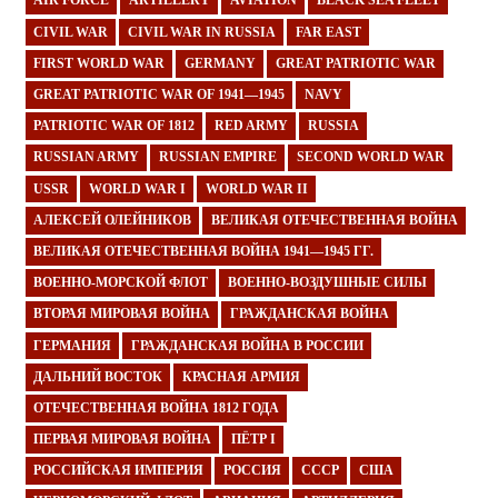
AIR FORCE
ARTILLERY
AVIATION
BLACK SEA FLEET
CIVIL WAR
CIVIL WAR IN RUSSIA
FAR EAST
FIRST WORLD WAR
GERMANY
GREAT PATRIOTIC WAR
GREAT PATRIOTIC WAR OF 1941—1945
NAVY
PATRIOTIC WAR OF 1812
RED ARMY
RUSSIA
RUSSIAN ARMY
RUSSIAN EMPIRE
SECOND WORLD WAR
USSR
WORLD WAR I
WORLD WAR II
АЛЕКСЕЙ ОЛЕЙНИКОВ
ВЕЛИКАЯ ОТЕЧЕСТВЕННАЯ ВОЙНА
ВЕЛИКАЯ ОТЕЧЕСТВЕННАЯ ВОЙНА 1941—1945 ГГ.
ВОЕННО-МОРСКОЙ ФЛОТ
ВОЕННО-ВОЗДУШНЫЕ СИЛЫ
ВТОРАЯ МИРОВАЯ ВОЙНА
ГРАЖДАНСКАЯ ВОЙНА
ГЕРМАНИЯ
ГРАЖДАНСКАЯ ВОЙНА В РОССИИ
ДАЛЬНИЙ ВОСТОК
КРАСНАЯ АРМИЯ
ОТЕЧЕСТВЕННАЯ ВОЙНА 1812 ГОДА
ПЕРВАЯ МИРОВАЯ ВОЙНА
ПЁТР I
РОССИЙСКАЯ ИМПЕРИЯ
РОССИЯ
СССР
США