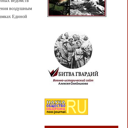
онных ведомств
ления воздушным
рамках Единой