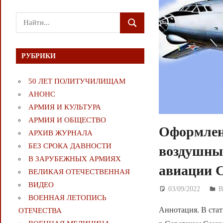
Поиск
ПОИСК
для:
РУБРИКИ
50 ЛЕТ ПОЛИТУЧИЛИЩАМ
АНОНС
АРМИЯ И КУЛЬТУРА
АРМИЯ И ОБЩЕСТВО
Оформлен
АРХИВ ЖУРНАЛА
БЕЗ СРОКА ДАВНОСТИ
воздушны
В ЗАРУБЕЖНЫХ АРМИЯХ
авиации С
ВЕЛИКАЯ ОТЕЧЕСТВЕННАЯ
ВИДЕО
03/09/2022
Д
ВОЕННАЯ ЛЕТОПИСЬ
Аннотация. В ста
ОТЕЧЕСТВА