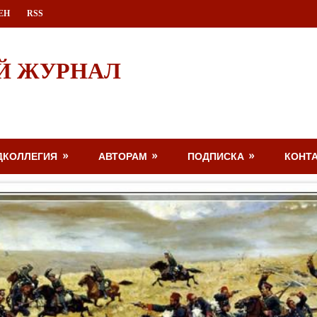
ЕН
RSS
Й ЖУРНАЛ
ДКОЛЛЕГИЯ
АВТОРАМ
ПОДПИСКА
КОНТ