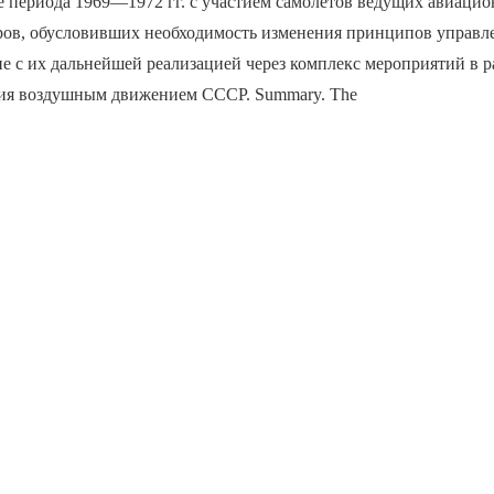
е периода 1969—1972 гг. с участием самолётов ведущих авиаци
оров, обусловивших необходимость изменения принципов управ
е с их дальнейшей реализацией через комплекс мероприятий в 
ия воздушным движением СССР. Summary. The