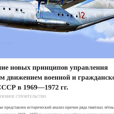
ие новых принципов управления
м движением военной и гражданск
ССР в 1969—1972 гг.
ежурный по Редакции
ВОЕННОЕ СТРОИТЕЛЬСТВО
тье представлен исторический анализ причин ряда тяжёлых лёт