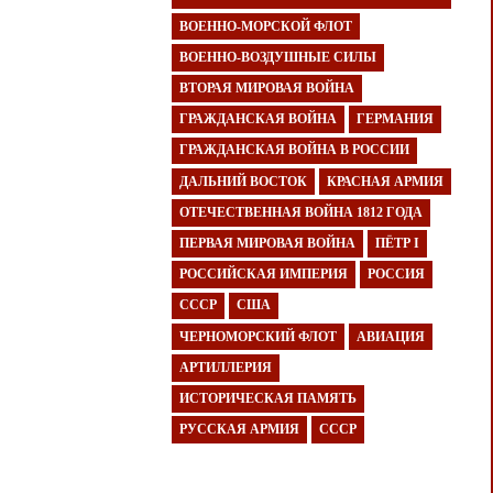
ВОЕННО-МОРСКОЙ ФЛОТ
ВОЕННО-ВОЗДУШНЫЕ СИЛЫ
ВТОРАЯ МИРОВАЯ ВОЙНА
ГРАЖДАНСКАЯ ВОЙНА
ГЕРМАНИЯ
ГРАЖДАНСКАЯ ВОЙНА В РОССИИ
ДАЛЬНИЙ ВОСТОК
КРАСНАЯ АРМИЯ
ОТЕЧЕСТВЕННАЯ ВОЙНА 1812 ГОДА
ПЕРВАЯ МИРОВАЯ ВОЙНА
ПЁТР I
РОССИЙСКАЯ ИМПЕРИЯ
РОССИЯ
СССР
США
ЧЕРНОМОРСКИЙ ФЛОТ
АВИАЦИЯ
АРТИЛЛЕРИЯ
ИСТОРИЧЕСКАЯ ПАМЯТЬ
РУССКАЯ АРМИЯ
СССР