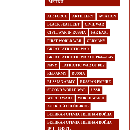
МЕТКИ
AIR FORCE
ARTILLERY
AVIATION
BLACK SEA FLEET
CIVIL WAR
CIVIL WAR IN RUSSIA
FAR EAST
FIRST WORLD WAR
GERMANY
GREAT PATRIOTIC WAR
GREAT PATRIOTIC WAR OF 1941—1945
NAVY
PATRIOTIC WAR OF 1812
RED ARMY
RUSSIA
RUSSIAN ARMY
RUSSIAN EMPIRE
SECOND WORLD WAR
USSR
WORLD WAR I
WORLD WAR II
АЛЕКСЕЙ ОЛЕЙНИКОВ
ВЕЛИКАЯ ОТЕЧЕСТВЕННАЯ ВОЙНА
ВЕЛИКАЯ ОТЕЧЕСТВЕННАЯ ВОЙНА
1941—1945 ГГ.