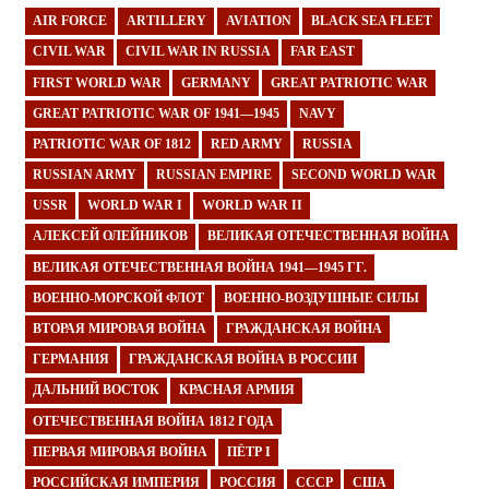
AIR FORCE
ARTILLERY
AVIATION
BLACK SEA FLEET
CIVIL WAR
CIVIL WAR IN RUSSIA
FAR EAST
FIRST WORLD WAR
GERMANY
GREAT PATRIOTIC WAR
GREAT PATRIOTIC WAR OF 1941—1945
NAVY
PATRIOTIC WAR OF 1812
RED ARMY
RUSSIA
RUSSIAN ARMY
RUSSIAN EMPIRE
SECOND WORLD WAR
USSR
WORLD WAR I
WORLD WAR II
АЛЕКСЕЙ ОЛЕЙНИКОВ
ВЕЛИКАЯ ОТЕЧЕСТВЕННАЯ ВОЙНА
ВЕЛИКАЯ ОТЕЧЕСТВЕННАЯ ВОЙНА 1941—1945 ГГ.
ВОЕННО-МОРСКОЙ ФЛОТ
ВОЕННО-ВОЗДУШНЫЕ СИЛЫ
ВТОРАЯ МИРОВАЯ ВОЙНА
ГРАЖДАНСКАЯ ВОЙНА
ГЕРМАНИЯ
ГРАЖДАНСКАЯ ВОЙНА В РОССИИ
ДАЛЬНИЙ ВОСТОК
КРАСНАЯ АРМИЯ
ОТЕЧЕСТВЕННАЯ ВОЙНА 1812 ГОДА
ПЕРВАЯ МИРОВАЯ ВОЙНА
ПЁТР I
РОССИЙСКАЯ ИМПЕРИЯ
РОССИЯ
СССР
США