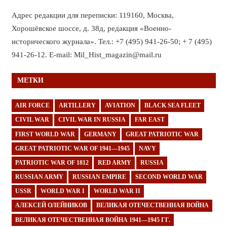
Адрес редакции для переписки: 119160, Москва,
Хорошёвское шоссе, д. 38д, редакция «Военно-
исторического журнала». Тел.: +7 (495) 941-26-50; + 7 (495)
941-26-12. E-mail: Mil_Hist_magazin@mail.ru
МЕТКИ
AIR FORCE
ARTILLERY
AVIATION
BLACK SEA FLEET
CIVIL WAR
CIVIL WAR IN RUSSIA
FAR EAST
FIRST WORLD WAR
GERMANY
GREAT PATRIOTIC WAR
GREAT PATRIOTIC WAR OF 1941—1945
NAVY
PATRIOTIC WAR OF 1812
RED ARMY
RUSSIA
RUSSIAN ARMY
RUSSIAN EMPIRE
SECOND WORLD WAR
USSR
WORLD WAR I
WORLD WAR II
АЛЕКСЕЙ ОЛЕЙНИКОВ
ВЕЛИКАЯ ОТЕЧЕСТВЕННАЯ ВОЙНА
ВЕЛИКАЯ ОТЕЧЕСТВЕННАЯ ВОЙНА 1941—1945 ГГ.