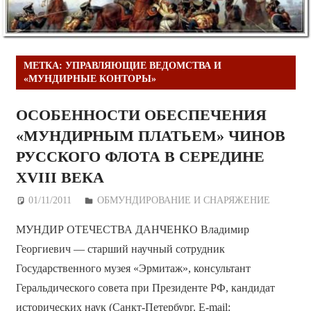
МЕТКА:
УПРАВЛЯЮЩИЕ ВЕДОМСТВА И
«МУНДИРНЫЕ КОНТОРЫ»
ОСОБЕННОСТИ ОБЕСПЕЧЕНИЯ
«МУНДИРНЫМ ПЛАТЬЕМ» ЧИНОВ
РУССКОГО ФЛОТА В СЕРЕДИНЕ
ХVIII ВЕКА
01/11/2011
Дежурный по Редакции
ОБМУНДИРОВАНИЕ И СНАРЯЖЕНИЕ
МУНДИР ОТЕЧЕСТВА ДАНЧЕНКО Владимир
Георгиевич — старший научный сотрудник
Государственного музея «Эрмитаж», консультант
Геральдического совета при Президенте РФ, кандидат
исторических наук (Санкт-Петербург. E-mail: