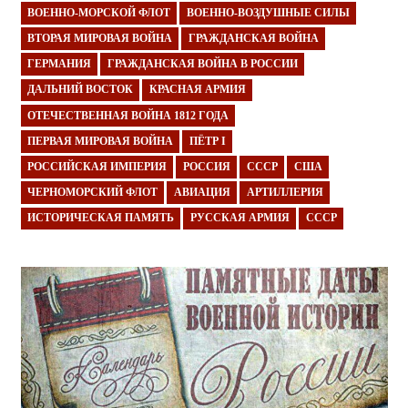
ВОЕННО-МОРСКОЙ ФЛОТ
ВОЕННО-ВОЗДУШНЫЕ СИЛЫ
ВТОРАЯ МИРОВАЯ ВОЙНА
ГРАЖДАНСКАЯ ВОЙНА
ГЕРМАНИЯ
ГРАЖДАНСКАЯ ВОЙНА В РОССИИ
ДАЛЬНИЙ ВОСТОК
КРАСНАЯ АРМИЯ
ОТЕЧЕСТВЕННАЯ ВОЙНА 1812 ГОДА
ПЕРВАЯ МИРОВАЯ ВОЙНА
ПЁТР I
РОССИЙСКАЯ ИМПЕРИЯ
РОССИЯ
СССР
США
ЧЕРНОМОРСКИЙ ФЛОТ
АВИАЦИЯ
АРТИЛЛЕРИЯ
ИСТОРИЧЕСКАЯ ПАМЯТЬ
РУССКАЯ АРМИЯ
СССР