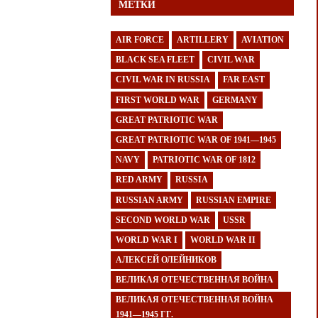
МЕТКИ
AIR FORCE
ARTILLERY
AVIATION
BLACK SEA FLEET
CIVIL WAR
CIVIL WAR IN RUSSIA
FAR EAST
FIRST WORLD WAR
GERMANY
GREAT PATRIOTIC WAR
GREAT PATRIOTIC WAR OF 1941—1945
NAVY
PATRIOTIC WAR OF 1812
RED ARMY
RUSSIA
RUSSIAN ARMY
RUSSIAN EMPIRE
SECOND WORLD WAR
USSR
WORLD WAR I
WORLD WAR II
АЛЕКСЕЙ ОЛЕЙНИКОВ
ВЕЛИКАЯ ОТЕЧЕСТВЕННАЯ ВОЙНА
ВЕЛИКАЯ ОТЕЧЕСТВЕННАЯ ВОЙНА
1941—1945 ГГ.