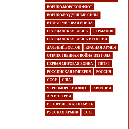
ВОЕННО-МОРСКОЙ ФЛОТ
ВОЕННО-ВОЗДУШНЫЕ СИЛЫ
ВТОРАЯ МИРОВАЯ ВОЙНА
ГРАЖДАНСКАЯ ВОЙНА
ГЕРМАНИЯ
ГРАЖДАНСКАЯ ВОЙНА В РОССИИ
ДАЛЬНИЙ ВОСТОК
КРАСНАЯ АРМИЯ
ОТЕЧЕСТВЕННАЯ ВОЙНА 1812 ГОДА
ПЕРВАЯ МИРОВАЯ ВОЙНА
ПЁТР I
РОССИЙСКАЯ ИМПЕРИЯ
РОССИЯ
СССР
США
ЧЕРНОМОРСКИЙ ФЛОТ
АВИАЦИЯ
АРТИЛЛЕРИЯ
ИСТОРИЧЕСКАЯ ПАМЯТЬ
РУССКАЯ АРМИЯ
СССР