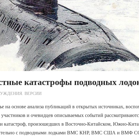
стные катастрофы подводных лодо
ежурный по Редакции
УЖДЕНИЯ. ВЕРСИИ
ье на основе анализа публикаций в открытых источниках, восп
 участников и очевидцев описываемых событий рассматриваютс
 и катастроф, произошедших в Восточно-Китайском, Южно-Кит
ительно с подводными лодками ВМС КНР, ВМС США и ВМФ ССС