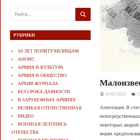
Поиск
ПОИСК
для:
РУБРИКИ
50 ЛЕТ ПОЛИТУЧИЛИЩАМ
АНОНС
АРМИЯ И КУЛЬТУРА
АРМИЯ И ОБЩЕСТВО
Малоизве
АРХИВ ЖУРНАЛА
БЕЗ СРОКА ДАВНОСТИ
07/07/2023
Д
С
В ЗАРУБЕЖНЫХ АРМИЯХ
Аннотация. В стат
ВЕЛИКАЯ ОТЕЧЕСТВЕННАЯ
непосредственных
ВИДЕО
ВОЕННАЯ ЛЕТОПИСЬ
некоторых аварий
ОТЕЧЕСТВА
морях предполож