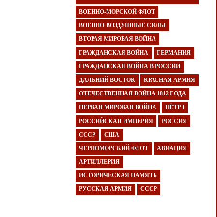
ВОЕННО-МОРСКОЙ ФЛОТ
ВОЕННО-ВОЗДУШНЫЕ СИЛЫ
ВТОРАЯ МИРОВАЯ ВОЙНА
ГРАЖДАНСКАЯ ВОЙНА
ГЕРМАНИЯ
ГРАЖДАНСКАЯ ВОЙНА В РОССИИ
ДАЛЬНИЙ ВОСТОК
КРАСНАЯ АРМИЯ
ОТЕЧЕСТВЕННАЯ ВОЙНА 1812 ГОДА
ПЕРВАЯ МИРОВАЯ ВОЙНА
ПЁТР I
РОССИЙСКАЯ ИМПЕРИЯ
РОССИЯ
СССР
США
ЧЕРНОМОРСКИЙ ФЛОТ
АВИАЦИЯ
АРТИЛЛЕРИЯ
ИСТОРИЧЕСКАЯ ПАМЯТЬ
РУССКАЯ АРМИЯ
СССР