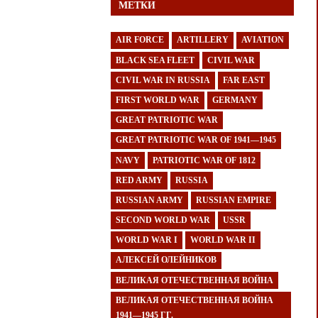
МЕТКИ
AIR FORCE
ARTILLERY
AVIATION
BLACK SEA FLEET
CIVIL WAR
CIVIL WAR IN RUSSIA
FAR EAST
FIRST WORLD WAR
GERMANY
GREAT PATRIOTIC WAR
GREAT PATRIOTIC WAR OF 1941—1945
NAVY
PATRIOTIC WAR OF 1812
RED ARMY
RUSSIA
RUSSIAN ARMY
RUSSIAN EMPIRE
SECOND WORLD WAR
USSR
WORLD WAR I
WORLD WAR II
АЛЕКСЕЙ ОЛЕЙНИКОВ
ВЕЛИКАЯ ОТЕЧЕСТВЕННАЯ ВОЙНА
ВЕЛИКАЯ ОТЕЧЕСТВЕННАЯ ВОЙНА
1941—1945 ГГ.