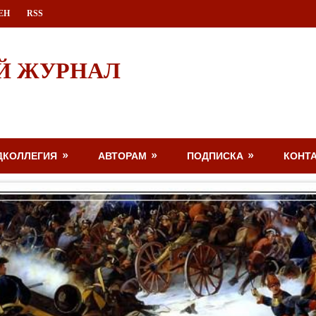
ЕН
RSS
Й ЖУРНАЛ
ДКОЛЛЕГИЯ
АВТОРАМ
ПОДПИСКА
КОНТ