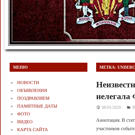
МЕНЮ
МЕТКА:
UNDERC
Неизвест
НОВОСТИ
ОБЪЯВЛЕНИЯ
нелегала 
ПОЗДРАВЛЯЕМ
ПАМЯТНЫЕ ДАТЫ
06/01/2020
Д
ФОТО
Аннотация. В ста
ВИДЕО
участников событ
КАРТА САЙТА