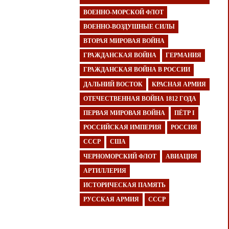
ВОЕННО-МОРСКОЙ ФЛОТ
ВОЕННО-ВОЗДУШНЫЕ СИЛЫ
ВТОРАЯ МИРОВАЯ ВОЙНА
ГРАЖДАНСКАЯ ВОЙНА
ГЕРМАНИЯ
ГРАЖДАНСКАЯ ВОЙНА В РОССИИ
ДАЛЬНИЙ ВОСТОК
КРАСНАЯ АРМИЯ
ОТЕЧЕСТВЕННАЯ ВОЙНА 1812 ГОДА
ПЕРВАЯ МИРОВАЯ ВОЙНА
ПЁТР I
РОССИЙСКАЯ ИМПЕРИЯ
РОССИЯ
СССР
США
ЧЕРНОМОРСКИЙ ФЛОТ
АВИАЦИЯ
АРТИЛЛЕРИЯ
ИСТОРИЧЕСКАЯ ПАМЯТЬ
РУССКАЯ АРМИЯ
СССР