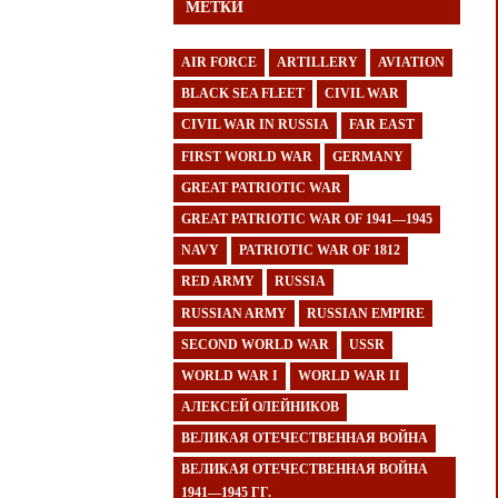
МЕТКИ
AIR FORCE
ARTILLERY
AVIATION
BLACK SEA FLEET
CIVIL WAR
CIVIL WAR IN RUSSIA
FAR EAST
FIRST WORLD WAR
GERMANY
GREAT PATRIOTIC WAR
GREAT PATRIOTIC WAR OF 1941—1945
NAVY
PATRIOTIC WAR OF 1812
RED ARMY
RUSSIA
RUSSIAN ARMY
RUSSIAN EMPIRE
SECOND WORLD WAR
USSR
WORLD WAR I
WORLD WAR II
АЛЕКСЕЙ ОЛЕЙНИКОВ
ВЕЛИКАЯ ОТЕЧЕСТВЕННАЯ ВОЙНА
ВЕЛИКАЯ ОТЕЧЕСТВЕННАЯ ВОЙНА
1941—1945 ГГ.