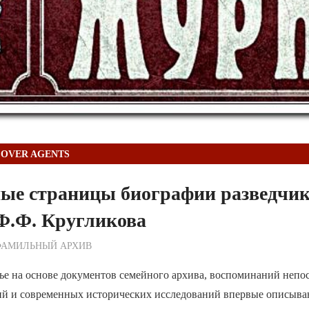
OVER AGENTS
ные страницы биографии разведчик
Ф.Ф. Кругликова
ежурный по Редакции
ФАМИЛЬНЫЙ АРХИВ
тье на основе документов семейного архива, воспоминаний неп
ий и современных исторических исследований впервые описыва