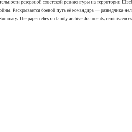
тельности резервной советской резидентуры на территории Шве
йны. Раскрывается боевой путь её командира — разведчика-нел
ummary. The paper relies on family archive documents, reminiscence