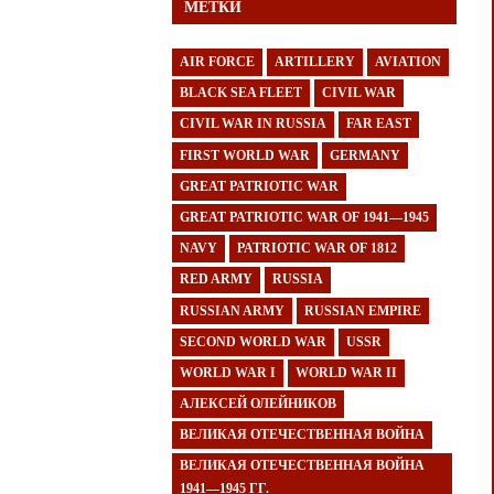
МЕТКИ
AIR FORCE
ARTILLERY
AVIATION
BLACK SEA FLEET
CIVIL WAR
CIVIL WAR IN RUSSIA
FAR EAST
FIRST WORLD WAR
GERMANY
GREAT PATRIOTIC WAR
GREAT PATRIOTIC WAR OF 1941—1945
NAVY
PATRIOTIC WAR OF 1812
RED ARMY
RUSSIA
RUSSIAN ARMY
RUSSIAN EMPIRE
SECOND WORLD WAR
USSR
WORLD WAR I
WORLD WAR II
АЛЕКСЕЙ ОЛЕЙНИКОВ
ВЕЛИКАЯ ОТЕЧЕСТВЕННАЯ ВОЙНА
ВЕЛИКАЯ ОТЕЧЕСТВЕННАЯ ВОЙНА
1941—1945 ГГ.