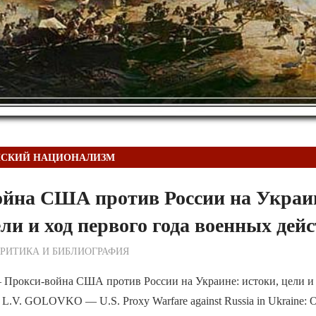
НСКИЙ НАЦИОНАЛИЗМ
ойна США против России на Украи
ели и ход первого года военных дей
ежурный по Редакции
РИТИКА И БИБЛИОГРАФИЯ
рокси-война США против России на Украине: истоки, цели и 
.V. GOLOVKO — U.S. Proxy Warfare against Russia in Ukraine: Ori