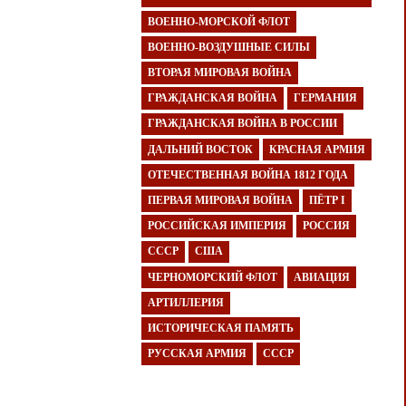
ВОЕННО-МОРСКОЙ ФЛОТ
ВОЕННО-ВОЗДУШНЫЕ СИЛЫ
ВТОРАЯ МИРОВАЯ ВОЙНА
ГРАЖДАНСКАЯ ВОЙНА
ГЕРМАНИЯ
ГРАЖДАНСКАЯ ВОЙНА В РОССИИ
ДАЛЬНИЙ ВОСТОК
КРАСНАЯ АРМИЯ
ОТЕЧЕСТВЕННАЯ ВОЙНА 1812 ГОДА
ПЕРВАЯ МИРОВАЯ ВОЙНА
ПЁТР I
РОССИЙСКАЯ ИМПЕРИЯ
РОССИЯ
СССР
США
ЧЕРНОМОРСКИЙ ФЛОТ
АВИАЦИЯ
АРТИЛЛЕРИЯ
ИСТОРИЧЕСКАЯ ПАМЯТЬ
РУССКАЯ АРМИЯ
СССР