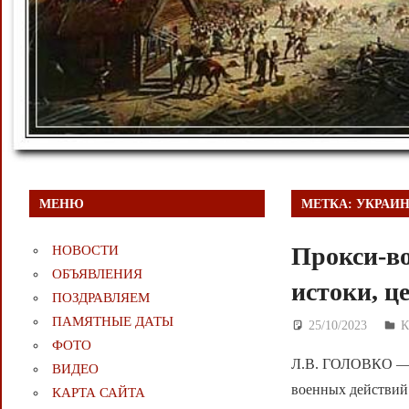
МЕНЮ
МЕТКА:
УКРАИ
Прокси-в
НОВОСТИ
ОБЪЯВЛЕНИЯ
истоки, ц
ПОЗДРАВЛЯЕМ
ПАМЯТНЫЕ ДАТЫ
25/10/2023
Д
К
ФОТО
Л.В. ГОЛОВКО — П
ВИДЕО
военных действий L
КАРТА САЙТА