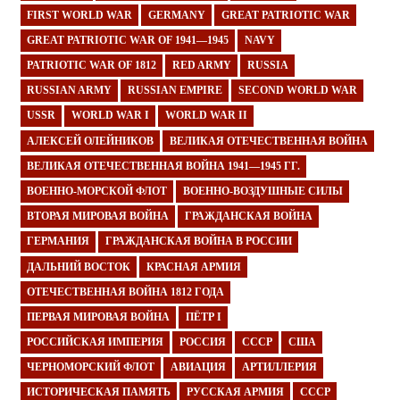
FIRST WORLD WAR
GERMANY
GREAT PATRIOTIC WAR
GREAT PATRIOTIC WAR OF 1941—1945
NAVY
PATRIOTIC WAR OF 1812
RED ARMY
RUSSIA
RUSSIAN ARMY
RUSSIAN EMPIRE
SECOND WORLD WAR
USSR
WORLD WAR I
WORLD WAR II
АЛЕКСЕЙ ОЛЕЙНИКОВ
ВЕЛИКАЯ ОТЕЧЕСТВЕННАЯ ВОЙНА
ВЕЛИКАЯ ОТЕЧЕСТВЕННАЯ ВОЙНА 1941—1945 ГГ.
ВОЕННО-МОРСКОЙ ФЛОТ
ВОЕННО-ВОЗДУШНЫЕ СИЛЫ
ВТОРАЯ МИРОВАЯ ВОЙНА
ГРАЖДАНСКАЯ ВОЙНА
ГЕРМАНИЯ
ГРАЖДАНСКАЯ ВОЙНА В РОССИИ
ДАЛЬНИЙ ВОСТОК
КРАСНАЯ АРМИЯ
ОТЕЧЕСТВЕННАЯ ВОЙНА 1812 ГОДА
ПЕРВАЯ МИРОВАЯ ВОЙНА
ПЁТР I
РОССИЙСКАЯ ИМПЕРИЯ
РОССИЯ
СССР
США
ЧЕРНОМОРСКИЙ ФЛОТ
АВИАЦИЯ
АРТИЛЛЕРИЯ
ИСТОРИЧЕСКАЯ ПАМЯТЬ
РУССКАЯ АРМИЯ
СССР