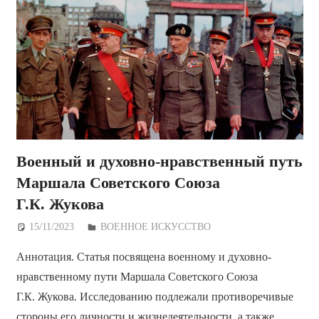
Военный и духовно-нравственный путь
Маршала Советского Союза
Г.К. Жукова
15/11/2023
Дежурный по Редакции
ВОЕННОЕ ИСКУССТВО
Аннотация. Статья посвящена военному и духовно-
нравственному пути Маршала Советского Союза
Г.К. Жукова. Исследованию подлежали противоречивые
стороны его личности и жизнедеятельности, а также