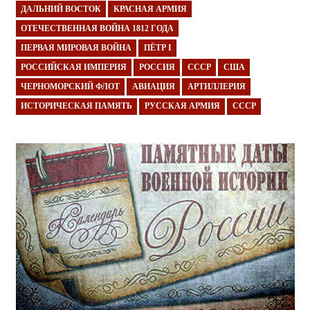
ДАЛЬНИЙ ВОСТОК
КРАСНАЯ АРМИЯ
ОТЕЧЕСТВЕННАЯ ВОЙНА 1812 ГОДА
ПЕРВАЯ МИРОВАЯ ВОЙНА
ПЁТР I
РОССИЙСКАЯ ИМПЕРИЯ
РОССИЯ
СССР
США
ЧЕРНОМОРСКИЙ ФЛОТ
АВИАЦИЯ
АРТИЛЛЕРИЯ
ИСТОРИЧЕСКАЯ ПАМЯТЬ
РУССКАЯ АРМИЯ
СССР