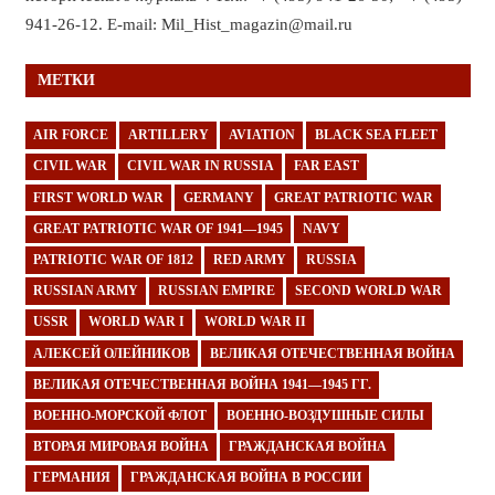
941-26-12. E-mail: Mil_Hist_magazin@mail.ru
МЕТКИ
AIR FORCE
ARTILLERY
AVIATION
BLACK SEA FLEET
CIVIL WAR
CIVIL WAR IN RUSSIA
FAR EAST
FIRST WORLD WAR
GERMANY
GREAT PATRIOTIC WAR
GREAT PATRIOTIC WAR OF 1941—1945
NAVY
PATRIOTIC WAR OF 1812
RED ARMY
RUSSIA
RUSSIAN ARMY
RUSSIAN EMPIRE
SECOND WORLD WAR
USSR
WORLD WAR I
WORLD WAR II
АЛЕКСЕЙ ОЛЕЙНИКОВ
ВЕЛИКАЯ ОТЕЧЕСТВЕННАЯ ВОЙНА
ВЕЛИКАЯ ОТЕЧЕСТВЕННАЯ ВОЙНА 1941—1945 ГГ.
ВОЕННО-МОРСКОЙ ФЛОТ
ВОЕННО-ВОЗДУШНЫЕ СИЛЫ
ВТОРАЯ МИРОВАЯ ВОЙНА
ГРАЖДАНСКАЯ ВОЙНА
ГЕРМАНИЯ
ГРАЖДАНСКАЯ ВОЙНА В РОССИИ