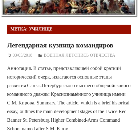
МЕТКА:
УЧИЛИЩЕ
Легендарная кузница командиров
03/05/2018
Дежурный по Редакции
ВОЕННАЯ ЛЕТОПИСЬ ОТЕЧЕСТВА
Аннотация. В статье, представляющей собой краткий
исторический очерк, излагаются основные этапы
развития Санкт-Петербургского высшего общевойскового
командного дважды Краснознамённого училища имени
С.М. Кирова. Summary. The article, which is a brief historical
essay, outlines the main development stages of the Twice Red
Banner St. Petersburg Higher Combined-Arms Command
School named after S.M. Kirov.