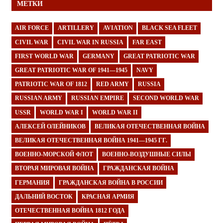
МЕТКИ
AIR FORCE
ARTILLERY
AVIATION
BLACK SEA FLEET
CIVIL WAR
CIVIL WAR IN RUSSIA
FAR EAST
FIRST WORLD WAR
GERMANY
GREAT PATRIOTIC WAR
GREAT PATRIOTIC WAR OF 1941—1945
NAVY
PATRIOTIC WAR OF 1812
RED ARMY
RUSSIA
RUSSIAN ARMY
RUSSIAN EMPIRE
SECOND WORLD WAR
USSR
WORLD WAR I
WORLD WAR II
АЛЕКСЕЙ ОЛЕЙНИКОВ
ВЕЛИКАЯ ОТЕЧЕСТВЕННАЯ ВОЙНА
ВЕЛИКАЯ ОТЕЧЕСТВЕННАЯ ВОЙНА 1941—1945 ГГ.
ВОЕННО-МОРСКОЙ ФЛОТ
ВОЕННО-ВОЗДУШНЫЕ СИЛЫ
ВТОРАЯ МИРОВАЯ ВОЙНА
ГРАЖДАНСКАЯ ВОЙНА
ГЕРМАНИЯ
ГРАЖДАНСКАЯ ВОЙНА В РОССИИ
ДАЛЬНИЙ ВОСТОК
КРАСНАЯ АРМИЯ
ОТЕЧЕСТВЕННАЯ ВОЙНА 1812 ГОДА