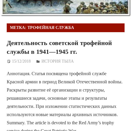
МЕТКА:
ТРОФЕЙНАЯ СЛУЖБА
Деятельность советской трофейной
службы в 1941—1945 гг.
15/12/2018
Дежурный по Редакции
ИСТОРИЯ ТЫЛА
Аннотация. Статья посвящена трофейной службе
Красной армии в период Великой Отечественной войны.
Раскрыты развитие её организации и структуры,
решавшиеся задачи, основные этапы и результаты
деятельности. При изложении статистических данных
используются новые материалы архивных источников.
Summary. The article is devoted to the Red Army’s trophy
service during the Great Patriotic War.