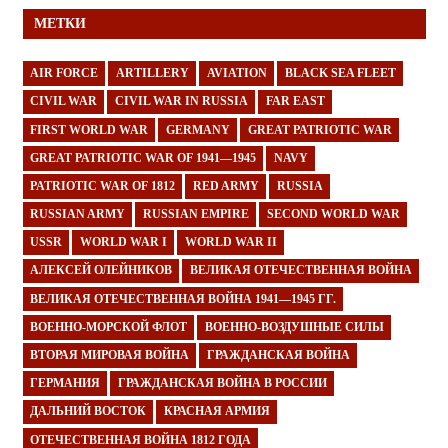
МЕТКИ
AIR FORCE
ARTILLERY
AVIATION
BLACK SEA FLEET
CIVIL WAR
CIVIL WAR IN RUSSIA
FAR EAST
FIRST WORLD WAR
GERMANY
GREAT PATRIOTIC WAR
GREAT PATRIOTIC WAR OF 1941—1945
NAVY
PATRIOTIC WAR OF 1812
RED ARMY
RUSSIA
RUSSIAN ARMY
RUSSIAN EMPIRE
SECOND WORLD WAR
USSR
WORLD WAR I
WORLD WAR II
АЛЕКСЕЙ ОЛЕЙНИКОВ
ВЕЛИКАЯ ОТЕЧЕСТВЕННАЯ ВОЙНА
ВЕЛИКАЯ ОТЕЧЕСТВЕННАЯ ВОЙНА 1941—1945 ГГ.
ВОЕННО-МОРСКОЙ ФЛОТ
ВОЕННО-ВОЗДУШНЫЕ СИЛЫ
ВТОРАЯ МИРОВАЯ ВОЙНА
ГРАЖДАНСКАЯ ВОЙНА
ГЕРМАНИЯ
ГРАЖДАНСКАЯ ВОЙНА В РОССИИ
ДАЛЬНИЙ ВОСТОК
КРАСНАЯ АРМИЯ
ОТЕЧЕСТВЕННАЯ ВОЙНА 1812 ГОДА