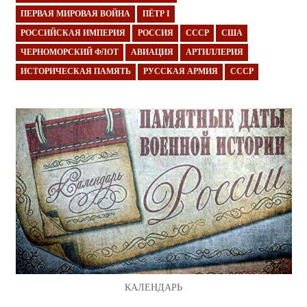
ПЕРВАЯ МИРОВАЯ ВОЙНА
ПЁТР I
РОССИЙСКАЯ ИМПЕРИЯ
РОССИЯ
СССР
США
ЧЕРНОМОРСКИЙ ФЛОТ
АВИАЦИЯ
АРТИЛЛЕРИЯ
ИСТОРИЧЕСКАЯ ПАМЯТЬ
РУССКАЯ АРМИЯ
СССР
КАЛЕНДАРЬ