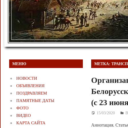
МЕНЮ
МЕТКА:
ТРАНС
Организац
НОВОСТИ
ОБЪЯВЛЕНИЯ
Белорусск
ПОЗДРАВЛЯЕМ
(с 23 июня
ПАМЯТНЫЕ ДАТЫ
ФОТО
15/03/2020
Д
ВИДЕО
КАРТА САЙТА
Аннотация. Статья