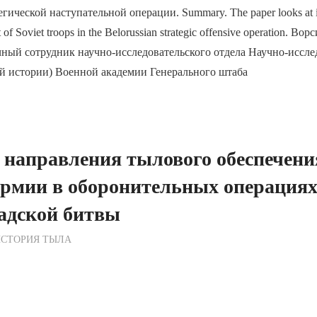
гической наступательной операции. Summary. The paper looks at is
rt of Soviet troops in the Belorussian strategic offensive operation. 
ный сотрудник научно-исследовательского отдела Научно-иссле
ой истории) Военной академии Генерального штаба
 направления тылового обеспечени
армии в оборонительных операция
адской битвы
ежурный по Редакции
ИСТОРИЯ ТЫЛА