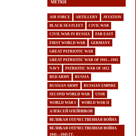
МЕТКИ
AIR FORCE
ARTILLERY
AVIATION
BLACK SEA FLEET
CIVIL WAR
CIVIL WAR IN RUSSIA
FAR EAST
FIRST WORLD WAR
GERMANY
GREAT PATRIOTIC WAR
GREAT PATRIOTIC WAR OF 1941—1945
NAVY
PATRIOTIC WAR OF 1812
RED ARMY
RUSSIA
RUSSIAN ARMY
RUSSIAN EMPIRE
SECOND WORLD WAR
USSR
WORLD WAR I
WORLD WAR II
АЛЕКСЕЙ ОЛЕЙНИКОВ
ВЕЛИКАЯ ОТЕЧЕСТВЕННАЯ ВОЙНА
ВЕЛИКАЯ ОТЕЧЕСТВЕННАЯ ВОЙНА
1941—1945 ГГ.