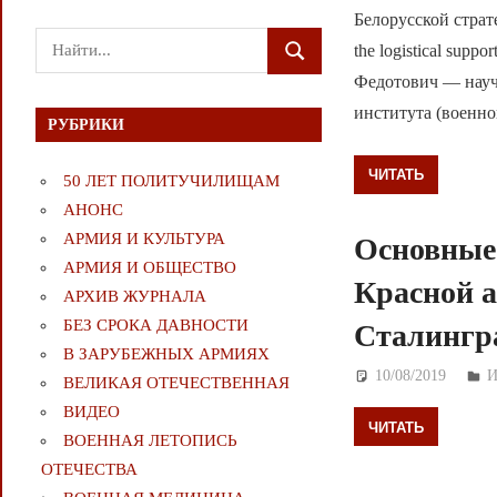
Белорусской страте
Поиск
the logistical suppo
ПОИСК
для:
Федотович — науч
института (военн
РУБРИКИ
ЧИТАТЬ
50 ЛЕТ ПОЛИТУЧИЛИЩАМ
АНОНС
АРМИЯ И КУЛЬТУРА
Основные
АРМИЯ И ОБЩЕСТВО
Красной 
АРХИВ ЖУРНАЛА
БЕЗ СРОКА ДАВНОСТИ
Сталингр
В ЗАРУБЕЖНЫХ АРМИЯХ
10/08/2019
Д
ВЕЛИКАЯ ОТЕЧЕСТВЕННАЯ
ВИДЕО
ЧИТАТЬ
ВОЕННАЯ ЛЕТОПИСЬ
ОТЕЧЕСТВА