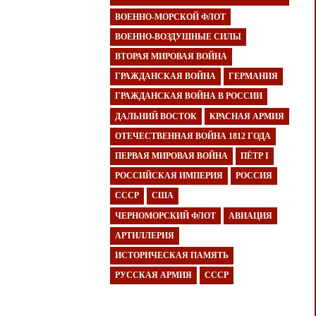
ВОЕННО-МОРСКОЙ ФЛОТ
ВОЕННО-ВОЗДУШНЫЕ СИЛЫ
ВТОРАЯ МИРОВАЯ ВОЙНА
ГРАЖДАНСКАЯ ВОЙНА
ГЕРМАНИЯ
ГРАЖДАНСКАЯ ВОЙНА В РОССИИ
ДАЛЬНИЙ ВОСТОК
КРАСНАЯ АРМИЯ
ОТЕЧЕСТВЕННАЯ ВОЙНА 1812 ГОДА
ПЕРВАЯ МИРОВАЯ ВОЙНА
ПЁТР I
РОССИЙСКАЯ ИМПЕРИЯ
РОССИЯ
СССР
США
ЧЕРНОМОРСКИЙ ФЛОТ
АВИАЦИЯ
АРТИЛЛЕРИЯ
ИСТОРИЧЕСКАЯ ПАМЯТЬ
РУССКАЯ АРМИЯ
СССР