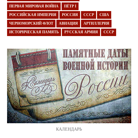
ПЕРВАЯ МИРОВАЯ ВОЙНА
ПЁТР I
РОССИЙСКАЯ ИМПЕРИЯ
РОССИЯ
СССР
США
ЧЕРНОМОРСКИЙ ФЛОТ
АВИАЦИЯ
АРТИЛЛЕРИЯ
ИСТОРИЧЕСКАЯ ПАМЯТЬ
РУССКАЯ АРМИЯ
СССР
КАЛЕНДАРЬ