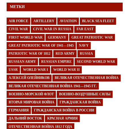
МЕТКИ
AIR FORCE
ARTILLERY
AVIATION
BLACK SEA FLEET
CIVIL WAR
CIVIL WAR IN RUSSIA
FAR EAST
FIRST WORLD WAR
GERMANY
GREAT PATRIOTIC WAR
GREAT PATRIOTIC WAR OF 1941—1945
NAVY
PATRIOTIC WAR OF 1812
RED ARMY
RUSSIA
RUSSIAN ARMY
RUSSIAN EMPIRE
SECOND WORLD WAR
USSR
WORLD WAR I
WORLD WAR II
АЛЕКСЕЙ ОЛЕЙНИКОВ
ВЕЛИКАЯ ОТЕЧЕСТВЕННАЯ ВОЙНА
ВЕЛИКАЯ ОТЕЧЕСТВЕННАЯ ВОЙНА 1941—1945 ГГ.
ВОЕННО-МОРСКОЙ ФЛОТ
ВОЕННО-ВОЗДУШНЫЕ СИЛЫ
ВТОРАЯ МИРОВАЯ ВОЙНА
ГРАЖДАНСКАЯ ВОЙНА
ГЕРМАНИЯ
ГРАЖДАНСКАЯ ВОЙНА В РОССИИ
ДАЛЬНИЙ ВОСТОК
КРАСНАЯ АРМИЯ
ОТЕЧЕСТВЕННАЯ ВОЙНА 1812 ГОДА