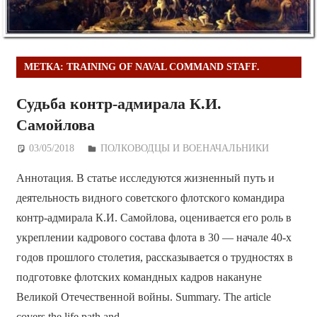
МЕТКА:
TRAINING OF NAVAL COMMAND STAFF.
Судьба контр-адмирала К.И.
Самойлова
03/05/2018
Дежурный по Редакции
ПОЛКОВОДЦЫ И ВОЕНАЧАЛЬНИКИ
Аннотация. В статье исследуются жизненный путь и
деятельность видного советского флотского командира
контр-адмирала К.И. Самойлова, оценивается его роль в
укреплении кадрового состава флота в 30 — начале 40-х
годов прошлого столетия, рассказывается о трудностях в
подготовке флотских командных кадров накануне
Великой Отечественной войны. Summary. The article
covers the life path and