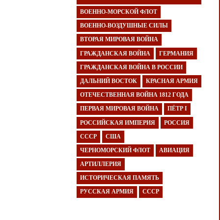
ВОЕННО-МОРСКОЙ ФЛОТ
ВОЕННО-ВОЗДУШНЫЕ СИЛЫ
ВТОРАЯ МИРОВАЯ ВОЙНА
ГРАЖДАНСКАЯ ВОЙНА
ГЕРМАНИЯ
ГРАЖДАНСКАЯ ВОЙНА В РОССИИ
ДАЛЬНИЙ ВОСТОК
КРАСНАЯ АРМИЯ
ОТЕЧЕСТВЕННАЯ ВОЙНА 1812 ГОДА
ПЕРВАЯ МИРОВАЯ ВОЙНА
ПЁТР I
РОССИЙСКАЯ ИМПЕРИЯ
РОССИЯ
СССР
США
ЧЕРНОМОРСКИЙ ФЛОТ
АВИАЦИЯ
АРТИЛЛЕРИЯ
ИСТОРИЧЕСКАЯ ПАМЯТЬ
РУССКАЯ АРМИЯ
СССР