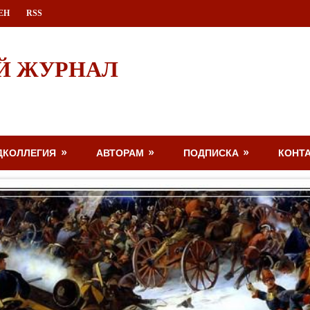
ЕН
RSS
Й ЖУРНАЛ
ДКОЛЛЕГИЯ
АВТОРАМ
ПОДПИСКА
КОНТ