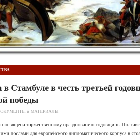
СТВА
 в Стамбуле в честь третьей годо
ой победы
ежурный по Редакции
ДОКУМЕНТЫ и МАТЕРИАЛЫ
я посвящена торжественному празднованию годовщины Полтавс
кими послами для европейского дипломатического корпуса в ст