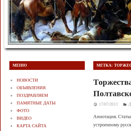
МЕНЮ
МЕТКА:
ТОРЖЕ
Торжества
НОВОСТИ
ОБЪЯВЛЕНИЯ
Полтавск
ПОЗДРАВЛЯЕМ
ПАМЯТНЫЕ ДАТЫ
17/07/2013
Д
ФОТО
Аннотация. Стать
ВИДЕО
устроенному русс
КАРТА САЙТА